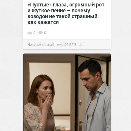
«Пустые» глаза, огромный рот
и жуткое пение – почему
козодой не такой страшный,
как кажется
0
0
Человек познаёт мир
00:52
Вчера