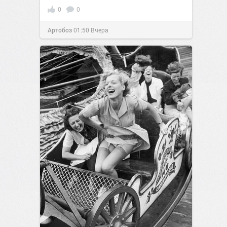
0
0
Артобоз
01:50
Вчера