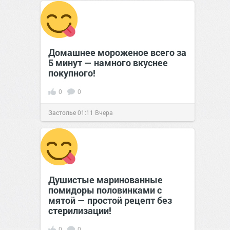
сайт.
23:17
Вчера
Домашнее мороженое всего за
5 минут — намного вкуснее
покупного!
0
0
Застолье
01:11
Вчера
Душистые маринованные
помидоры половинками с
мятой — простой рецепт без
стерилизации!
0
0