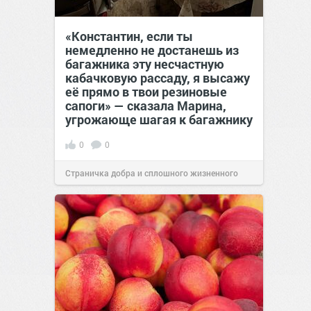
«Константин, если ты
немедленно не достанешь из
багажника эту несчастную
кабачковую рассаду, я высажу
её прямо в твои резиновые
сапоги» — сказала Марина,
угрожающе шагая к багажнику
0
0
Страничка добра и сплошного жизненного
позитива!
00:28
Вчера