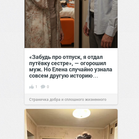
«Забудь про отпуск, я отдал
путёвку сестре», — огорошил
муж. Но Елена случайно узнала
совсем другую историю…
1
0
Страничка добра и сплошного жизненного
позитива!
00:28
Вчера