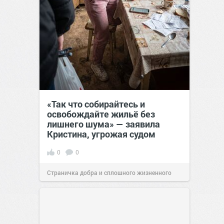
«Так что собирайтесь и
освобождайте жильё без
лишнего шума» — заявила
Кристина, угрожая судом
0
0
Страничка добра и сплошного жизненного
позитива!
00:28
Вчера