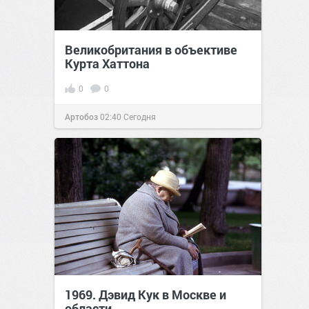
Великобритания в объективе
Курта Хаттона
0
0
Артобоз
02:40
Сегодня
1969. Дэвид Кук в Москве и
области