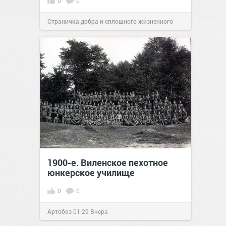
0
0
Страничка добра и сплошного жизненного
позитива!
00:29
Вчера
1900-е. Виленское пехотное
юнкерское училище
0
0
Артобоз
01:29
Вчера