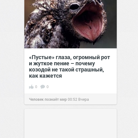
«Пустые» глаза, огромный рот
и жуткое пение – почему
козодой не такой страшный,
как кажется
0
0
Человек познаёт мир
00:52
Вчера