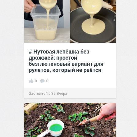
# Нутовая лепёшка без
дрожжей: простой
безглютеновый вариант для
рулетов, который не рвётся
0
0
Застолье
15:39
Вчера