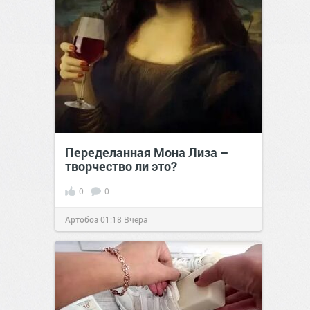
Переделанная Мона Лиза –
творчество ли это?
0
0
Артобоз
01:18
Вчера