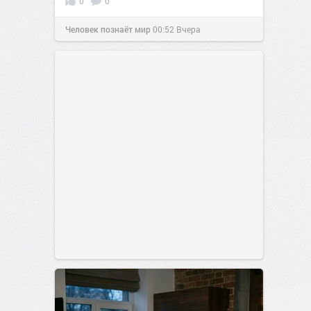
0
0
Человек познаёт мир
00:52
Вчера