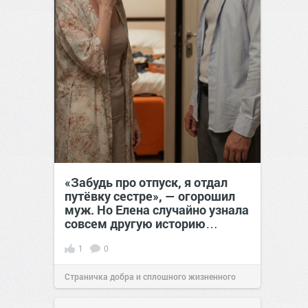
«Забудь про отпуск, я отдал
путёвку сестре», — огорошил
муж. Но Елена случайно узнала
совсем другую историю…
1
0
Страничка добра и сплошного жизненного
позитива!
00:28
Вчера