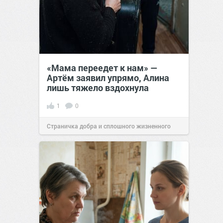
«Мама переедет к нам» —
Артём заявил упрямо, Алина
лишь тяжело вздохнула
1
0
Страничка добра и сплошного жизненного
позитива!
00:28
07 авг 2026