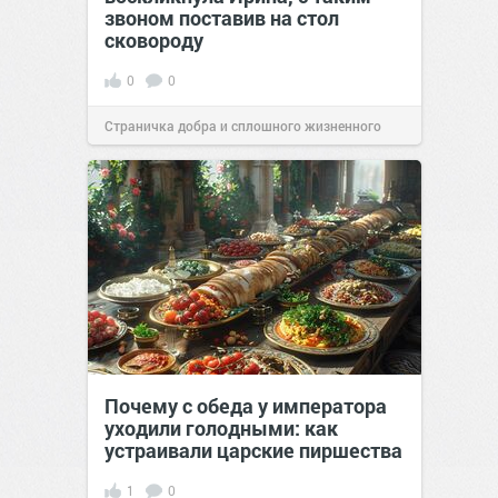
звоном поставив на стол
сковороду
0
0
Страничка добра и сплошного жизненного
позитива!
00:28
07 авг 2026
Почему с обеда у императора
уходили голодными: как
устраивали царские пиршества
1
0