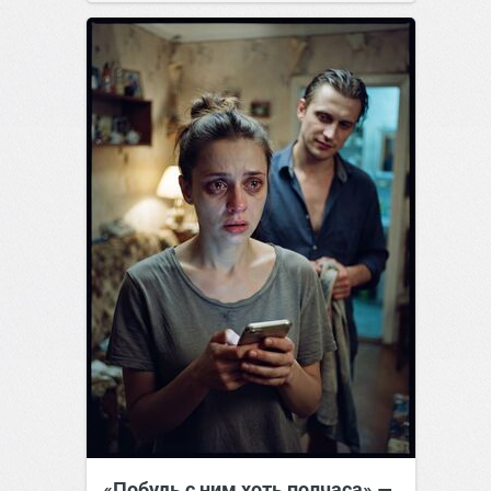
позитива!
07:38
Сегодня
«Побудь с ним хоть полчаса» —