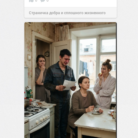
0
0
Страничка добра и сплошного жизненного
позитива!
00:29
07 авг 2026