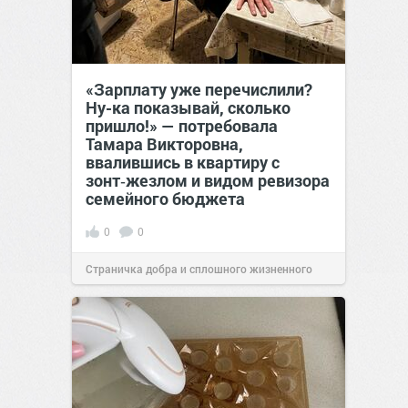
«Зарплату уже перечислили?
Ну-ка показывай, сколько
пришло!» — потребовала
Тамара Викторовна,
ввалившись в квартиру с
зонт‑жезлом и видом ревизора
семейного бюджета
0
0
Страничка добра и сплошного жизненного
позитива!
17:38
Вчера