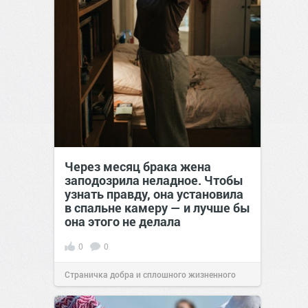
Через месяц брака жена
заподозрила неладное. Чтобы
узнать правду, она установила
в спальне камеру — и лучше бы
она этого не делала
0
0
Страничка добра и сплошного жизненного
позитива!
00:29
07 авг 2026