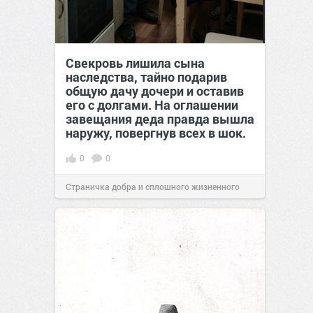
Свекровь лишила сына
наследства, тайно подарив
общую дачу дочери и оставив
его с долгами. На оглашении
завещания деда правда вышла
наружу, повергнув всех в шок.
0
0
Страничка добра и сплошного жизненного
позитива!
00:29
07 авг 2026