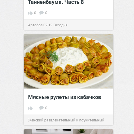
Танненбаума. Часть 8
0
0
Артобоз
02:19
Сегодня
Мясные рулеты из кабачков
1
0
Женский развлекательный и поучительный
сайт.
23:41
06 авг 2026