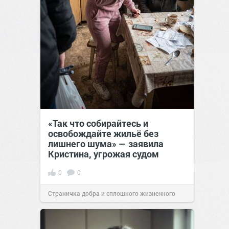
«Так что собирайтесь и
освобождайте жильё без
лишнего шума» — заявила
Кристина, угрожая судом
0
0
Страничка добра и сплошного жизненного
позитива!
00:28
07 авг 2026