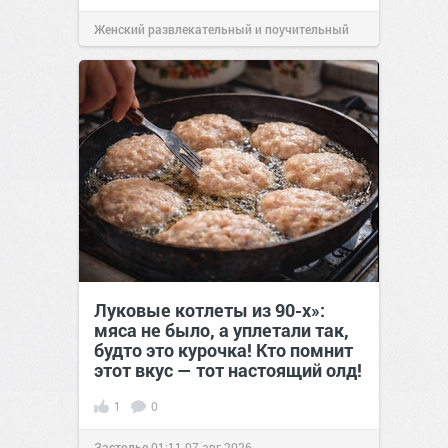
Женский развлекательный и поучительный
сайт.
23:41
06 авг 2026
Луковые котлеты из 90-х»:
мяса не было, а уплетали так,
будто это курочка! Кто помнит
этот вкус — тот настоящий олд!
1
0
Застолье
01:11
07 авг 2026