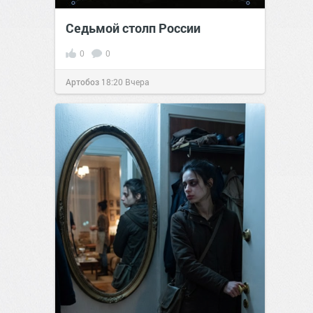
Седьмой столп России
0
0
Артобоз
18:20
Вчера