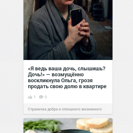
«Я ведь ваша дочь, слышишь?
Дочь!» — возмущённо
воскликнула Ольга, грозя
продать свою долю в квартире
1
0
Страничка добра и сплошного жизненного
позитива!
14:38
Вчера