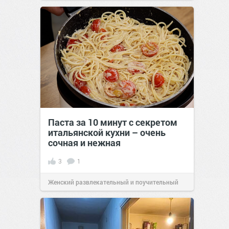
позитива!
00:28
07 авг 2026
Паста за 10 минут с секретом
итальянской кухни – очень
сочная и нежная
3
1
Женский развлекательный и поучительный
сайт.
23:40
06 авг 2026