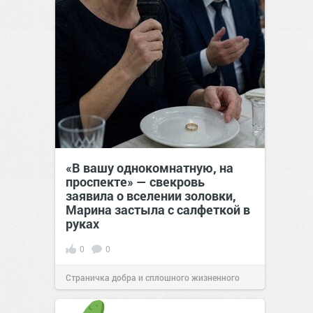
«В вашу однокомнатную, на
проспекте» — свекровь
заявила о вселении золовки,
Марина застыла с салфеткой в
руках
0
0
Страничка добра и сплошного жизненного
позитива!
22:38
Вчера