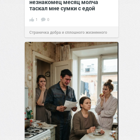
незнакомец месяц молча
таскал мне сумки с едой
1
0
Страничка добра и сплошного жизненного
позитива!
00:28
07 авг 2026