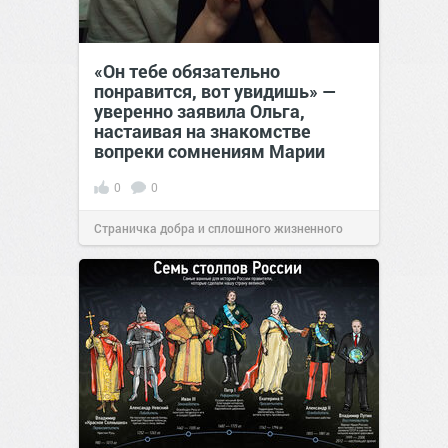
«Он тебе обязательно
понравится, вот увидишь» —
уверенно заявила Ольга,
настаивая на знакомстве
вопреки сомнениям Марии
0
0
Страничка добра и сплошного жизненного
позитива!
12:38
Вчера