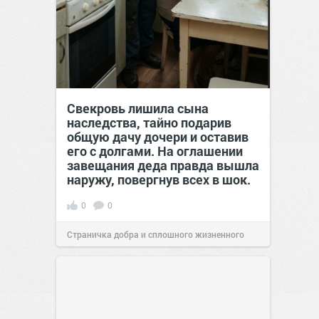
Свекровь лишила сына
наследства, тайно подарив
общую дачу дочери и оставив
его с долгами. На оглашении
завещания деда правда вышла
наружу, повергнув всех в шок.
0
0
Страничка добра и сплошного жизненного
позитива!
00:29
07 авг 2026