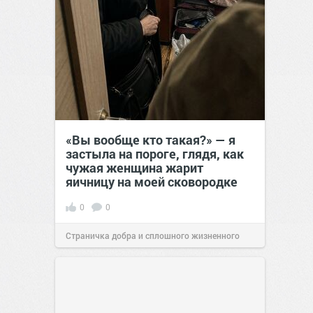
«Вы вообще кто такая?» — я
застыла на пороге, глядя, как
чужая женщина жарит
яичницу на моей сковородке
0
0
Страничка добра и сплошного жизненного
позитива!
11:38
Вчера