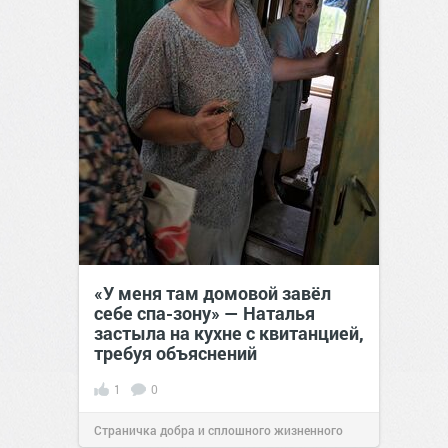
«У меня там домовой завёл
себе спа-зону» — Наталья
застыла на кухне с квитанцией,
требуя объяснений
1
0
Страничка добра и сплошного жизненного