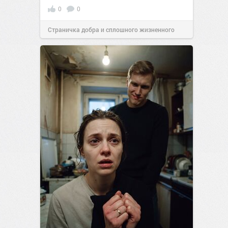
0
0
Страничка добра и сплошного жизненного
позитива!
13:38
Вчера