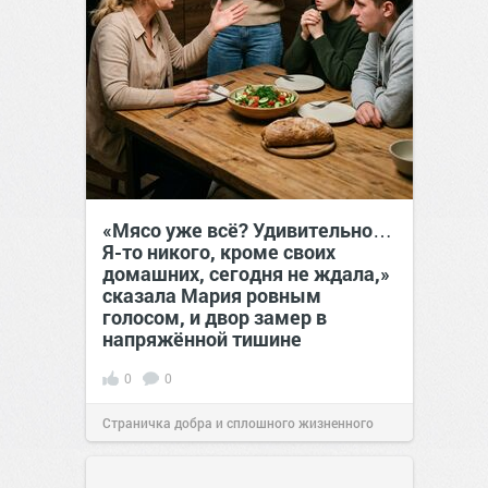
«Мясо уже всё? Удивительно…
Я-то никого, кроме своих
домашних, сегодня не ждала,»
сказала Мария ровным
голосом, и двор замер в
напряжённой тишине
0
0
Страничка добра и сплошного жизненного
позитива!
15:38
Вчера