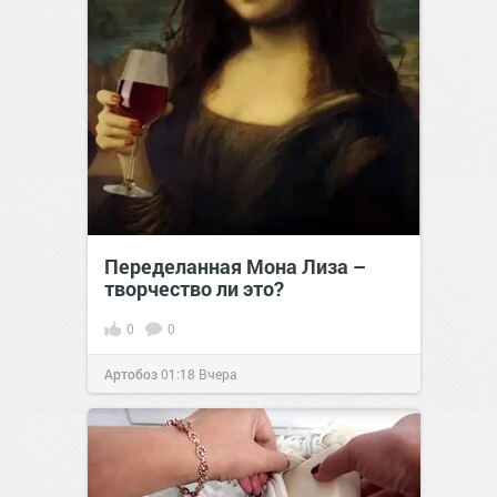
Переделанная Мона Лиза –
творчество ли это?
0
0
Артобоз
01:18
Вчера