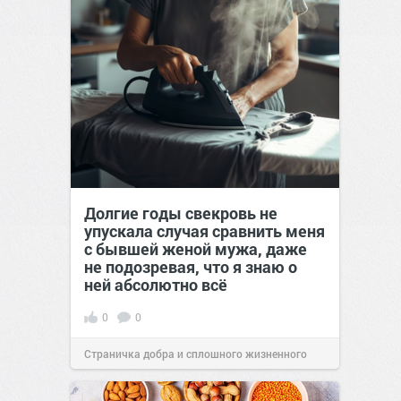
Долгие годы свекровь не
упускала случая сравнить меня
с бывшей женой мужа, даже
не подозревая, что я знаю о
ней абсолютно всё
0
0
Страничка добра и сплошного жизненного
позитива!
00:29
Вчера