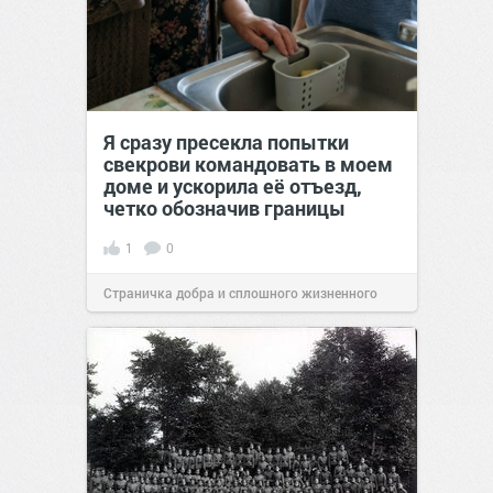
Я сразу пресекла попытки
свекрови командовать в моем
доме и ускорила её отъезд,
четко обозначив границы
1
0
Страничка добра и сплошного жизненного
позитива!
00:28
Вчера