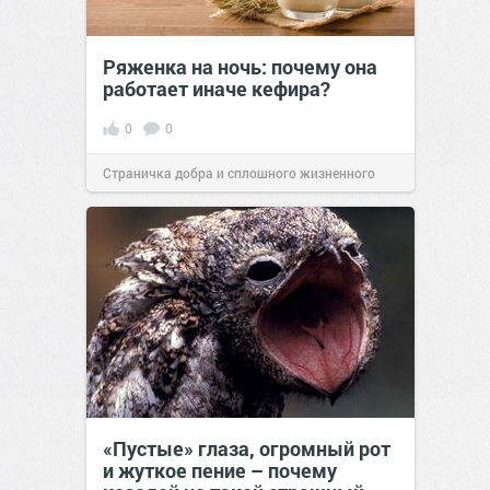
Ряженка на ночь: почему она
работает иначе кефира?
0
0
Страничка добра и сплошного жизненного
позитива!
00:28
Вчера
«Пустые» глаза, огромный рот
и жуткое пение – почему