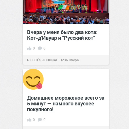
Вчера у меня было два кота:
Кот-д'Ивуар и "Русский кот"
0
0
NEFER`S JOURNAL
16:36
Вчера
Домашнее мороженое всего за
5 минут — намного вкуснее
покупного!
0
0