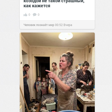
козодой не такой страшный,
как кажется
0
0
Человек познаёт мир
00:52
Вчера