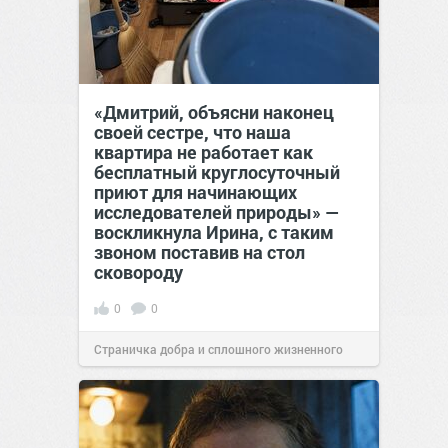
«Дмитрий, объясни наконец
своей сестре, что наша
квартира не работает как
бесплатный круглосуточный
приют для начинающих
исследователей природы» —
воскликнула Ирина, с таким
звоном поставив на стол
сковороду
0
0
Страничка добра и сплошного жизненного
позитива!
00:28
Вчера