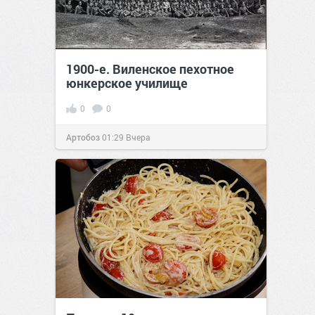
1900-е. Виленское пехотное
юнкерское училище
0
0
Артобоз
01:29
Вчера