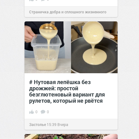
Страничка добра и сплошного жизненного
позитива!
00:28
Вчера
# Нутовая лепёшка без
дрожжей: простой
безглютеновый вариант для
рулетов, который не рвётся
0
0
Застолье
15:39
Вчера