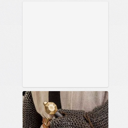
позитива!
00:28
Вчера