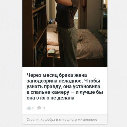
Через месяц брака жена
заподозрила неладное. Чтобы
узнать правду, она установила
в спальне камеру — и лучше бы
она этого не делала
0
0
Страничка добра и сплошного жизненного