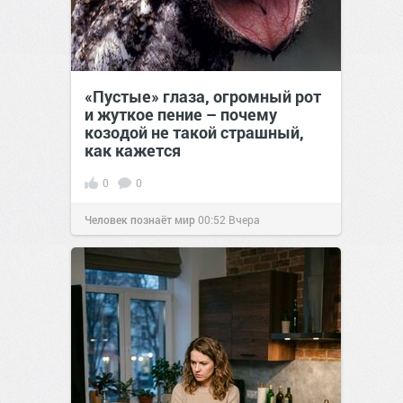
«Пустые» глаза, огромный рот
и жуткое пение – почему
козодой не такой страшный,
как кажется
0
0
Человек познаёт мир
00:52
Вчера