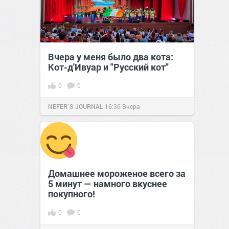
Вчера у меня было два кота:
Кот-д'Ивуар и "Русский кот"
0
0
NEFER`S JOURNAL
16:36
Вчера
Домашнее мороженое всего за
5 минут — намного вкуснее
покупного!
0
0