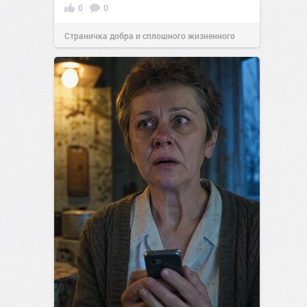
0
0
Страничка добра и сплошного жизненного
позитива!
00:28
Вчера