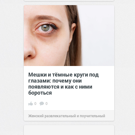
позитива!
15:38
Вчера
Мешки и тёмные круги под
глазами: почему они
появляются и как с ними
бороться
0
0
Женский развлекательный и поучительный
сайт.
23:23
Вчера