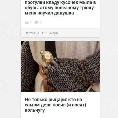
прогулки кладу кусочек мыла в
обувь: этому полезному трюку
меня научил дедушка
1
0
Застолье
01:11
Вчера
Не только рыцари: кто на
самом деле носил (и носит)
кольчугу