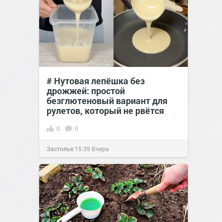
# Нутовая лепёшка без
дрожжей: простой
безглютеновый вариант для
рулетов, который не рвётся
0
0
Застолье
15:39
Вчера