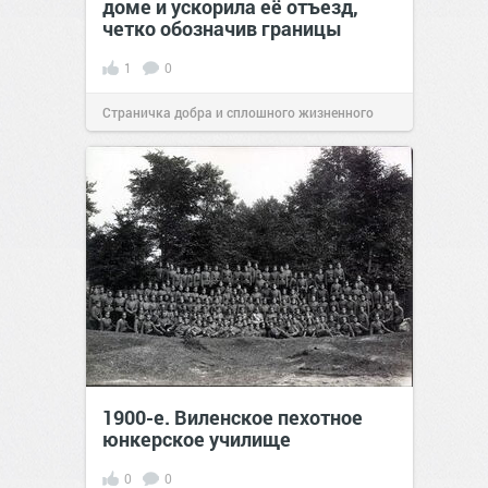
доме и ускорила её отъезд,
четко обозначив границы
1
0
Страничка добра и сплошного жизненного
позитива!
00:28
Вчера
1900-е. Виленское пехотное
юнкерское училище
0
0