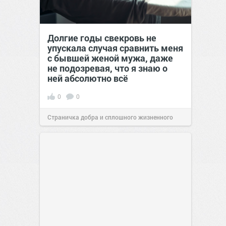
Долгие годы свекровь не
упускала случая сравнить меня
с бывшей женой мужа, даже
не подозревая, что я знаю о
ней абсолютно всё
0
0
Страничка добра и сплошного жизненного
позитива!
00:29
Вчера