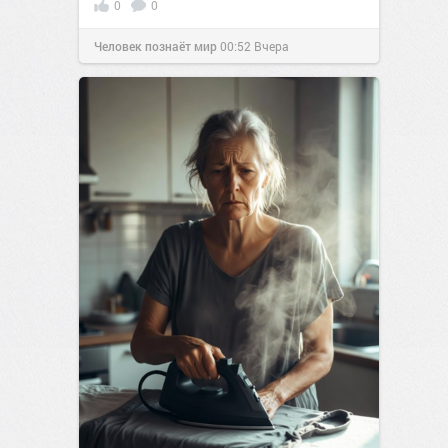
0
0
Человек познаёт мир
00:52
Вчера