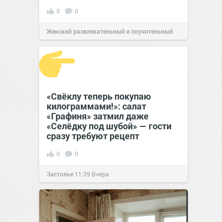
0
0
Женский развлекательный и поучительный
сайт.
20:34
Вчера
«Свёклу теперь покупаю
килограммами!»: салат
«Графиня» затмил даже
«Селёдку под шубой» — гости
сразу требуют рецепт
0
0
Застолье
11:39
Вчера