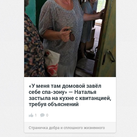
«У меня там домовой завёл
себе спа-зону» — Наталья
застыла на кухне с квитанцией,
требуя объяснений
1
0
Страничка добра и сплошного жизненного