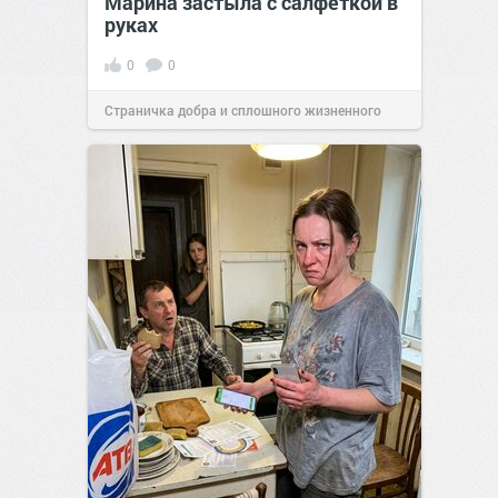
Марина застыла с салфеткой в
руках
0
0
Страничка добра и сплошного жизненного
позитива!
22:38
Вчера