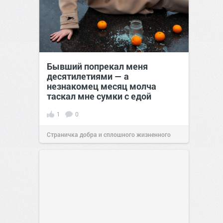
Бывший попрекал меня
десятилетиями — а
незнакомец месяц молча
таскал мне сумки с едой
1
0
Страничка добра и сплошного жизненного
позитива!
00:28
07 авг 2026