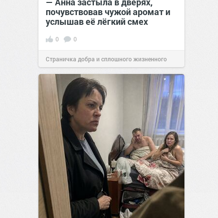
— Анна застыла в дверях,
почувствовав чужой аромат и
услышав её лёгкий смех
0
0
Страничка добра и сплошного жизненного
позитива!
13:38
Вчера