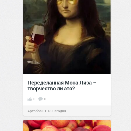
Переделанная Мона Лиза –
творчество ли это?
0
0
Артобоз
01:18
Сегодня