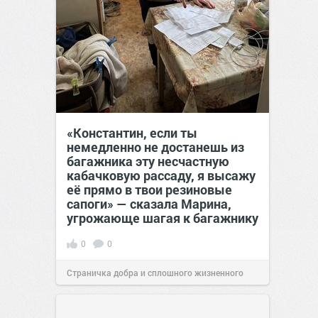
«Константин, если ты
немедленно не достанешь из
багажника эту несчастную
кабачковую рассаду, я высажу
её прямо в твои резиновые
сапоги» — сказала Марина,
угрожающе шагая к багажнику
0
0
Страничка добра и сплошного жизненного
позитива!
00:28
Сегодня