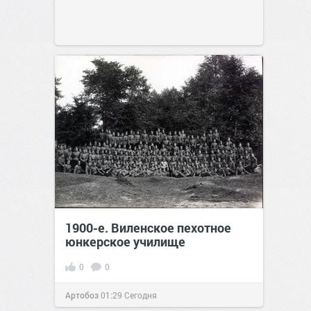
1900-е. Виленское пехотное
юнкерское училище
0
0
Артобоз
01:29
Сегодня