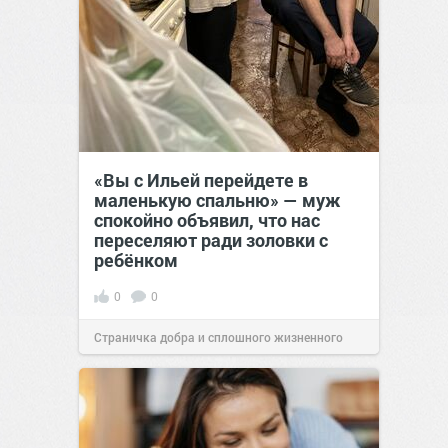
«Вы с Ильей перейдете в
маленькую спальню» — муж
спокойно объявил, что нас
переселяют ради золовки с
ребёнком
0
0
Страничка добра и сплошного жизненного
позитива!
17:38
Сегодня