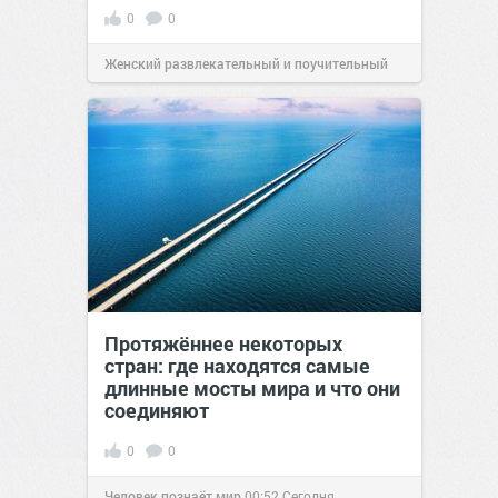
0
0
Женский развлекательный и поучительный
сайт.
23:42
Вчера
Протяжённее некоторых
стран: где находятся самые
длинные мосты мира и что они
соединяют
0
0
Человек познаёт мир
00:52
Сегодня