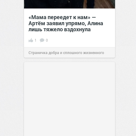
«Мама переедет к нам» —
Артём заявил упрямо, Алина
лишь тяжело вздохнула
1
0
Страничка добра и сплошного жизненного
позитива!
00:28
07 авг 2026