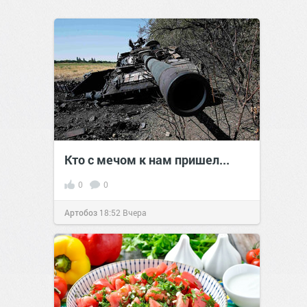
Кто с мечом к нам пришел...
0
0
Артобоз
18:52
Вчера