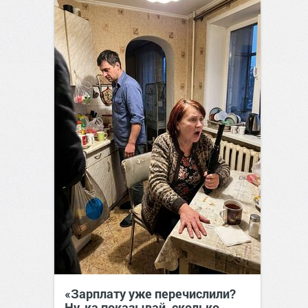
сайт.
21:46
Вчера
«Зарплату уже перечислили?
Ну-ка показывай, сколько