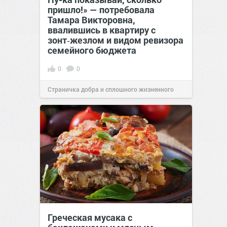
пришло!» — потребовала
Тамара Викторовна,
ввалившись в квартиру с
зонт‑жезлом и видом ревизора
семейного бюджета
0
0
Страничка добра и сплошного жизненного
позитива!
17:38
Вчера
Греческая мусака с