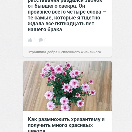
от бывшего свекра. Он
произнес всего четыре слова —
те самые, которые я тщетно
ждала все пятнадцать лет
нашего брака
0
0
Страничка добра и сплошного жизненного
позитива!
00:29
07 авг 2026
Как размножить хризантему и
получить много красивых
цветов