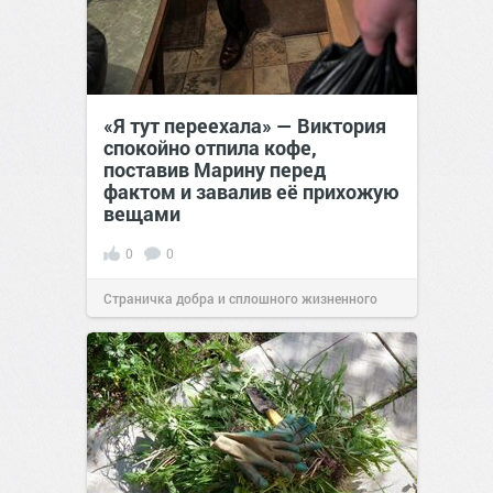
«Я тут переехала» — Виктория
спокойно отпила кофе,
поставив Марину перед
фактом и завалив её прихожую
вещами
0
0
Страничка добра и сплошного жизненного
позитива!
19:38
Вчера