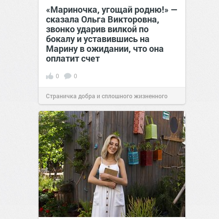
«Мариночка, угощай родню!» —
сказала Ольга Викторовна,
звонко ударив вилкой по
бокалу и уставившись на
Марину в ожидании, что она
оплатит счет
0
0
Страничка добра и сплошного жизненного
позитива!
19:38
Вчера