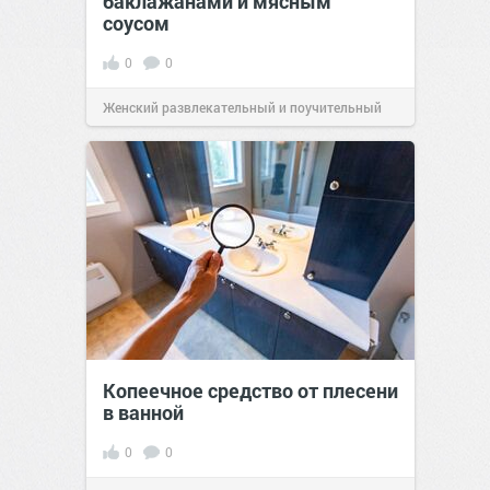
баклажанами и мясным
соусом
0
0
Женский развлекательный и поучительный
сайт.
21:33
Вчера
Копеечное средство от плесени
в ванной
0
0