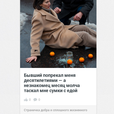
Бывший попрекал меня
десятилетиями — а
незнакомец месяц молча
таскал мне сумки с едой
0
0
Страничка добра и сплошного жизненного