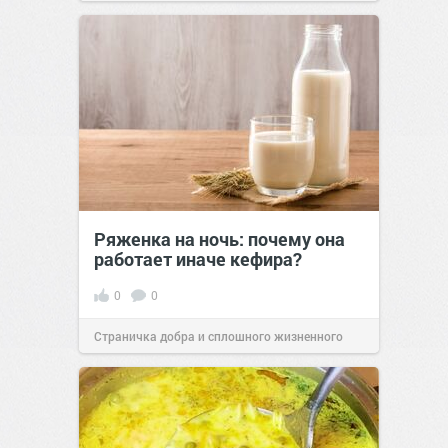
позитива!
00:28
Вчера
Ряженка на ночь: почему она
работает иначе кефира?
0
0
Страничка добра и сплошного жизненного
позитива!
00:28
Вчера