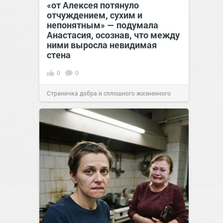
«от Алексея потянуло
отчуждением, сухим и
непонятным» — подумала
Анастасия, осознав, что между
ними выросла невидимая
стена
0
0
Страничка добра и сплошного жизненного
позитива!
13:38
Сегодня