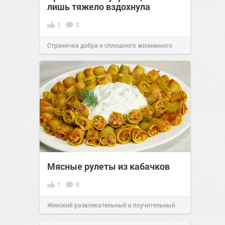
лишь тяжело вздохнула
1
0
Страничка добра и сплошного жизненного
позитива!
00:28
Вчера
Мясные рулеты из кабачков
1
0
Женский развлекательный и поучительный
сайт.
23:41
06 авг 2026