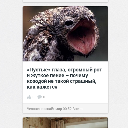
позитива!
00:29
Вчера
«Пустые» глаза, огромный рот
и жуткое пение – почему
козодой не такой страшный,
как кажется
0
0
Человек познаёт мир
00:52
Вчера