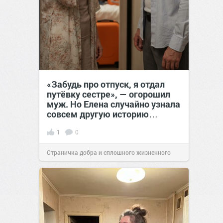
«Забудь про отпуск, я отдал
путёвку сестре», — огорошил
муж. Но Елена случайно узнала
совсем другую историю…
1
0
Страничка добра и сплошного жизненного
позитива!
00:28
Вчера