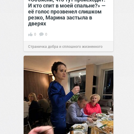
И кто спит в моей спальне?» —
её голос прозвенел слишком
резко, Марина застыла в
дверях
0
0
Страничка добра и сплошного жизненного
позитива!
11:38
Сегодня