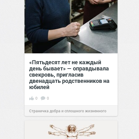
«Пятьдесят лет не каждый
день бывает» — оправдывала
свекровь, пригласив
двенадцать родственников на
юбилей
0
0
Страничка добра и сплошного жизненного
позитива!
09:38
Сегодня