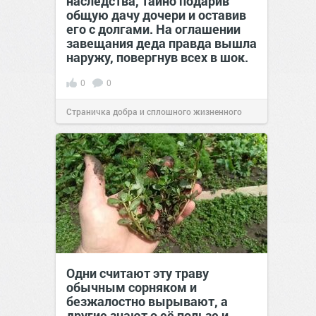
наследства, тайно подарив
общую дачу дочери и оставив
его с долгами. На оглашении
завещания деда правда вышла
наружу, повергнув всех в шок.
0
0
Страничка добра и сплошного жизненного
позитива!
00:29
Вчера
Одни считают эту траву
обычным сорняком и
безжалостно вырывают, а
другие знают о её пользе и