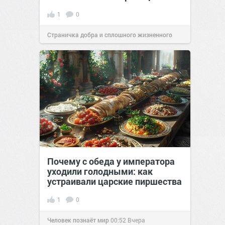
1
0
Страничка добра и сплошного жизненного
позитива!
00:28
Вчера
Почему с обеда у императора
уходили голодными: как
устраивали царские пиршества
1
0
Человек познаёт мир
00:52
Вчера