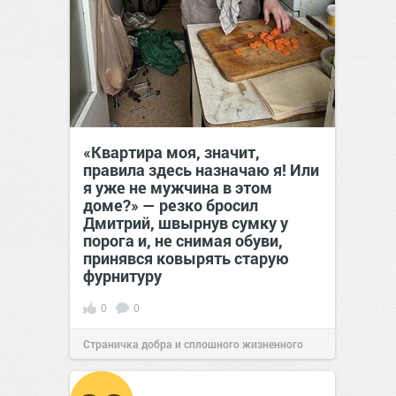
«Квартира моя, значит,
правила здесь назначаю я! Или
я уже не мужчина в этом
доме?» — резко бросил
Дмитрий, швырнув сумку у
порога и, не снимая обуви,
принявся ковырять старую
фурнитуру
0
0
Страничка добра и сплошного жизненного
позитива!
08:38
Сегодня