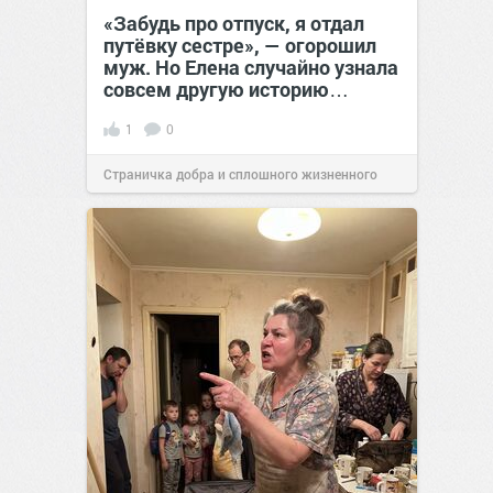
«Забудь про отпуск, я отдал
путёвку сестре», — огорошил
муж. Но Елена случайно узнала
совсем другую историю…
1
0
Страничка добра и сплошного жизненного
позитива!
00:28
Вчера