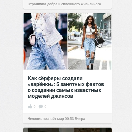
Страничка добра и сплошного жизненного
позитива!
00:29
Вчера
Как сёрферы создали
«варёнки»: 5 занятных фактов
о создании самых известных
моделей джинсов
0
0
Человек познаёт мир
00:53
Вчера