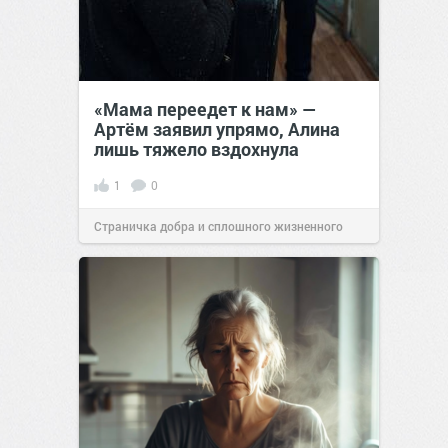
«Мама переедет к нам» —
Артём заявил упрямо, Алина
лишь тяжело вздохнула
1
0
Страничка добра и сплошного жизненного
позитива!
00:28
Вчера