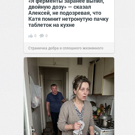
«Я ферменты заранее выпил,
двойную дозу» — сказал
Алексей, не подозревая, что
Катя помнит нетронутую пачку
таблеток на кухне
0
0
Страничка добра и сплошного жизненного
позитива!
07:38
Сегодня