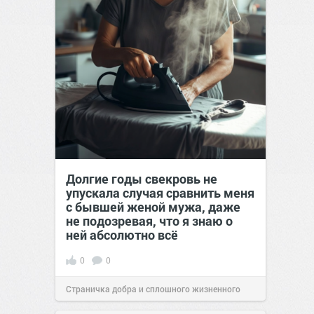
Долгие годы свекровь не
упускала случая сравнить меня
с бывшей женой мужа, даже
не подозревая, что я знаю о
ней абсолютно всё
0
0
Страничка добра и сплошного жизненного
позитива!
00:29
Вчера