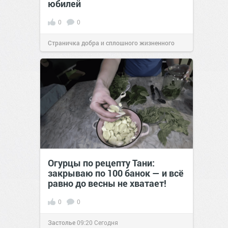
юбилей
0
0
Страничка добра и сплошного жизненного
позитива!
09:38
Сегодня
Огурцы по рецепту Тани:
закрываю по 100 банок — и всё
равно до весны не хватает!
0
0
Застолье
09:20
Сегодня