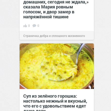
домашних, сегодня не ждала,»
сказала Мария ровным
голосом, и двор замер в
напряжённой тишине
0
0
Страничка добра и сплошного жизненного
позитива!
15:38
Вчера
Суп из зелёного горошка:
настолько нежный и вкусный,
что его с удовольствием едят
даже дети