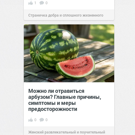
1
0
Страничка добра и сплошного жизненного
позитива!
10:38
Вчера
Можно ли отравиться
арбузом? Главные причины,
симптомы и меры
предосторожности
0
0
Женский развлекательный и поучительный