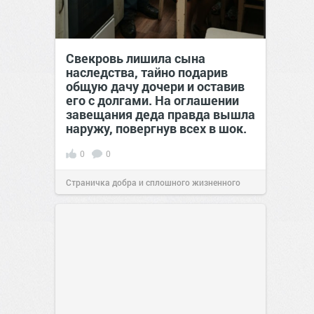
Свекровь лишила сына
наследства, тайно подарив
общую дачу дочери и оставив
его с долгами. На оглашении
завещания деда правда вышла
наружу, повергнув всех в шок.
0
0
Страничка добра и сплошного жизненного
позитива!
00:29
Вчера