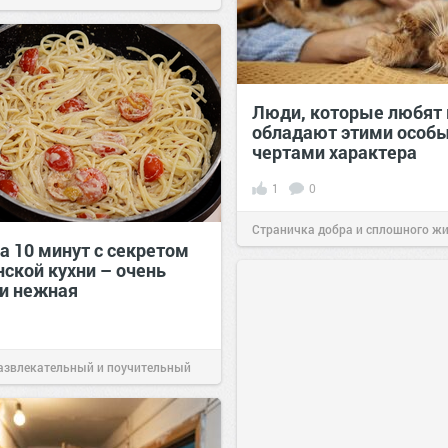
Люди, которые любят 
обладают этими особ
чертами характера
1
0
Страничка добра и сплошного ж
а 10 минут с секретом
позитива!
10:38
Вчера
нской кухни – очень
 и нежная
азвлекательный и поучительный
06 авг 2026