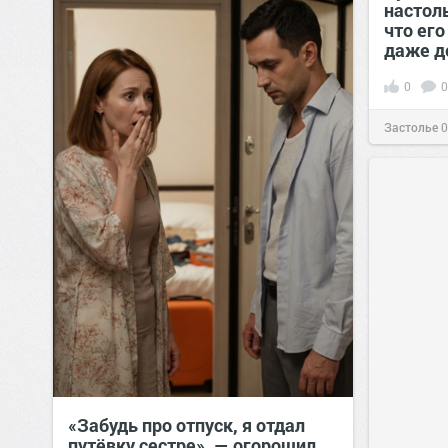
настол
что его
даже д
0
0
Застолье
0
«Забудь про отпуск, я отдал
путёвку сестре», — огорошил