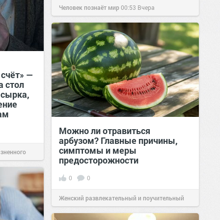
Человек познаёт мир
00:53
Вчера
 счёт» —
а стол
 сырка,
ение
ам
Можно ли отравиться
арбузом? Главные причины,
симптомы и меры
изненного
предосторожности
0
0
Женский развлекательный и поучительный
сайт.
23:42
06 авг 2026