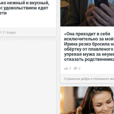
ько нежный и вкусный,
 с удовольствием едят
ети
1:11
Вчера
«Она приходит в себя
исключительно за мой
Ирина резко бросила н
обёртку от плавленого
упрекая мужа за неум
отказать родственник
0
0
Страничка добра и сплошного ж
позитива!
00:28
Вчера