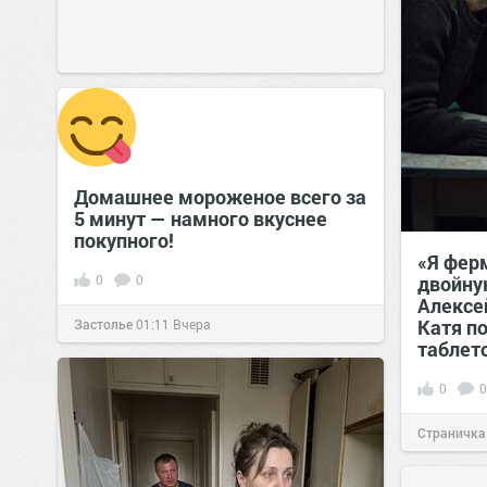
Домашнее мороженое всего за
5 минут — намного вкуснее
покупного!
«Я фер
0
0
двойну
Алексей
Катя п
Застолье
01:11
Вчера
таблето
0
0
Страничка
позитива!