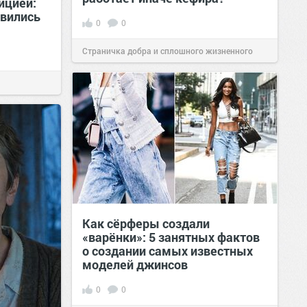
ицией:
явились
0
0
Страничка добра и сплошного жизненного
позитива!
00:28
Вчера
Как сёрферы создали
«варёнки»: 5 занятных фактов
о создании самых известных
моделей джинсов
0
0