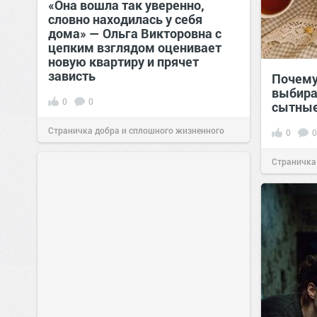
«Она вошла так уверенно,
словно находилась у себя
дома» — Ольга Викторовна с
цепким взглядом оценивает
новую квартиру и прячет
зависть
Почему
выбира
0
0
сытные
Страничка добра и сплошного жизненного
0
0
позитива!
11:38
Сегодня
Страничка
позитива!