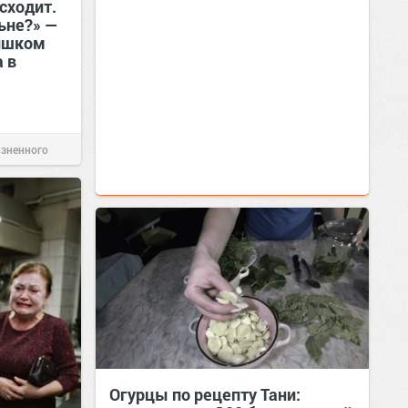
сходит.
льне?» —
лишком
 в
изненного
Огурцы по рецепту Тани: