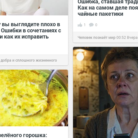
Ошибка, ставшая трад
Как на самом деле по
чайные пакетики
 вы выглядите плохо в
1
0
 Ошибки в сочетаниях с
и как их исправить
Человек познаёт мир
00:52
Вчера
 добра и сплошного жизненного
00:29
Вчера
зелёного горошка: