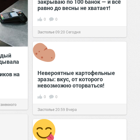
закрываю по 100 банок — и всё
равно до весны не хватает!
0
0
Застолье
09:20
Сегодня
ждый
вдывала
Невероятные картофельные
иков на
зразы: вкус, от которого
невозможно оторваться!
0
0
изненного
Застолье
20:59
Вчера