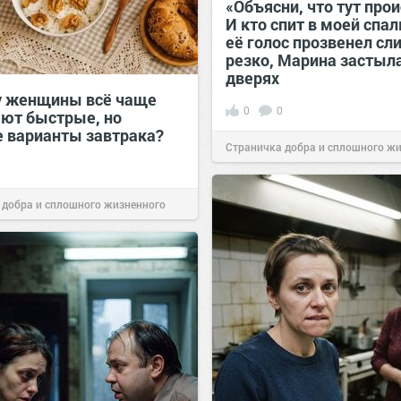
«Объясни, что тут прои
И кто спит в моей спа
её голос прозвенел с
резко, Марина застыла
дверях
 женщины всё чаще
0
0
ют быстрые, но
 варианты завтрака?
Страничка добра и сплошного ж
позитива!
11:38
Сегодня
 добра и сплошного жизненного
10:38
Сегодня