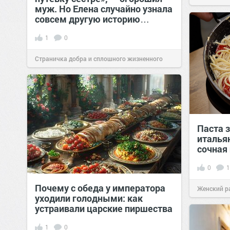
муж. Но Елена случайно узнала
совсем другую историю…
1
0
Страничка добра и сплошного жизненного
позитива!
00:28
Вчера
Паста з
италья
сочная
0
1
Почему с обеда у императора
Женский р
уходили голодными: как
устраивали царские пиршества
сайт.
23:40
1
0