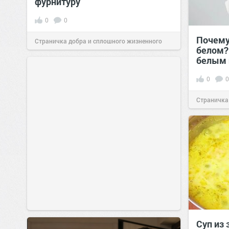
фурнитуру
0
0
Почему
Страничка добра и сплошного жизненного
белом?
белым 
позитива!
08:38
Сегодня
0
0
Страничка
позитива!
Суп из 