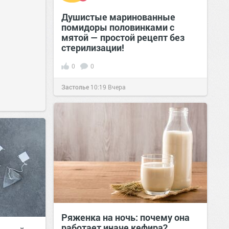
Душистые маринованные
помидоры половинками с
мятой — простой рецепт без
стерилизации!
0
0
Застолье
10:19
Вчера
Ряженка на ночь: почему она
работает иначе кефира?