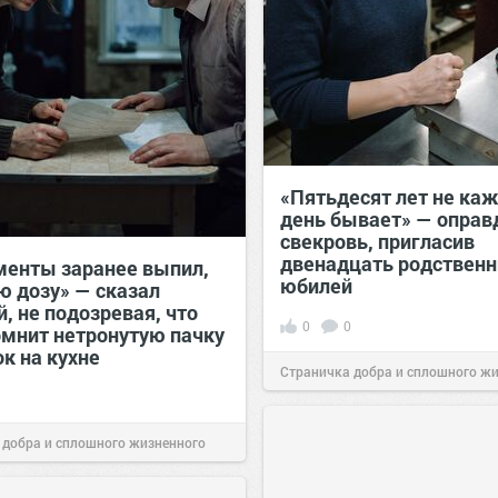
«Пятьдесят лет не ка
день бывает» — опра
свекровь, пригласив
двенадцать родственн
менты заранее выпил,
юбилей
ю дозу» — сказал
, не подозревая, что
0
0
омнит нетронутую пачку
к на кухне
Страничка добра и сплошного ж
позитива!
09:38
Сегодня
 добра и сплошного жизненного
07:38
Сегодня