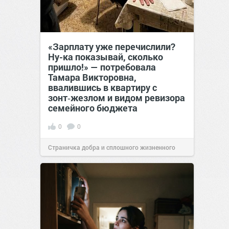
«Зарплату уже перечислили?
Ну-ка показывай, сколько
пришло!» — потребовала
Тамара Викторовна,
ввалившись в квартиру с
зонт‑жезлом и видом ревизора
семейного бюджета
0
0
Страничка добра и сплошного жизненного
позитива!
17:38
Вчера