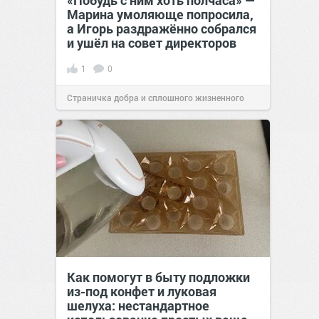
«Побудь с ним хоть полчаса» —
Марина умоляюще попросила,
а Игорь раздражённо собрался
и ушёл на совет директоров
1
0
Страничка добра и сплошного жизненного
позитива!
19:38
Вчера
Как помогут в быту подложки
из-под конфет и луковая
шелуха: нестандартное