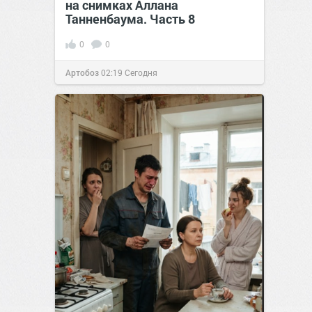
на снимках Аллана
Танненбаума. Часть 8
0
0
Артобоз
02:19
Сегодня