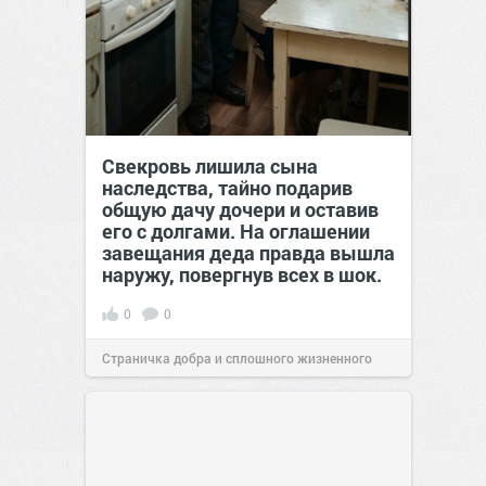
Свекровь лишила сына
наследства, тайно подарив
общую дачу дочери и оставив
его с долгами. На оглашении
завещания деда правда вышла
наружу, повергнув всех в шок.
0
0
Страничка добра и сплошного жизненного
позитива!
00:29
07 авг 2026