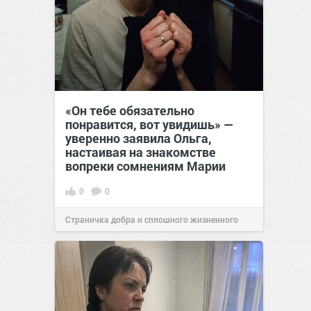
«Он тебе обязательно
понравится, вот увидишь» —
уверенно заявила Ольга,
настаивая на знакомстве
вопреки сомнениям Марии
0
0
Страничка добра и сплошного жизненного
позитива!
12:38
Сегодня