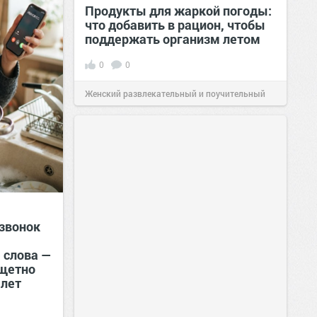
Продукты для жаркой погоды:
что добавить в рацион, чтобы
поддержать организм летом
0
0
Женский развлекательный и поучительный
сайт.
21:26
Вчера
 звонок
 слова —
тщетно
 лет