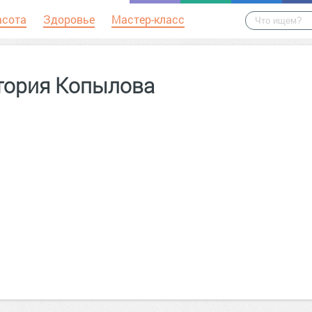
асота
Здоровье
Мастер-класс
тория Копылова