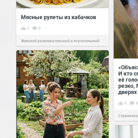
Мясные рулеты из кабачков
1
0
Женский развлекательный и поучительный
сайт.
23:41
06 авг 2026
«Объясн
И кто с
её гол
резко,
дверях
0
0
Страничка
позитива!