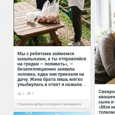
Мы с ребятами займемся
шашлыками, а ты отправляйся
на грядки — поливать», —
безапелляционно заявила
золовка, едва они приехали на
дачу. Жена брата лишь мягко
улыбнулась в ответ и нажала…
Свекро
0
0
квашен
сына и 
Страничка добра и сплошного жизненного
«Моя н
толком
позитива!
00:29
07 авг 2026