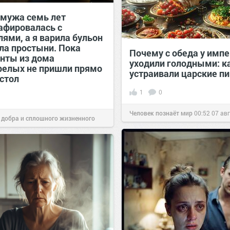
 мужа семь лет
афировалась с
ями, а я варила бульон
ала простыни. Пока
Почему с обеда у имп
нты из дома
уходили голодными: к
релых не пришли прямо
устраивали царские п
 стол
1
0
Человек познаёт мир
00:52
07 ав
 добра и сплошного жизненного
00:29
07 авг 2026