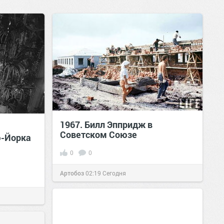
1967. Билл Эппридж в
Советском Союзе
ю-Йорка
0
0
Артобоз
02:19
Сегодня