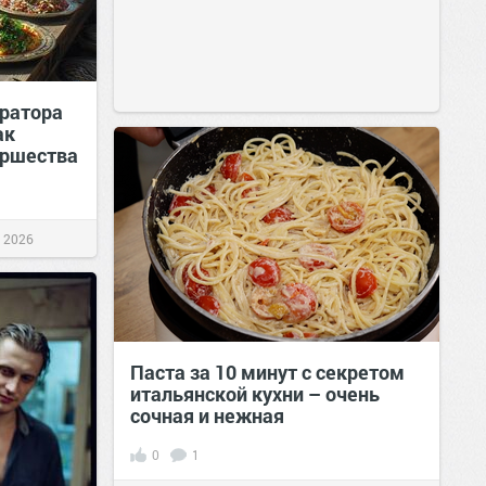
ератора
ак
иршества
г 2026
Паста за 10 минут с секретом
итальянской кухни – очень
сочная и нежная
0
1