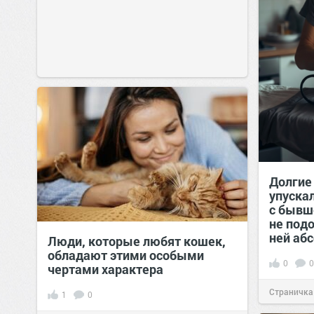
Долгие
упуска
с бывш
не подо
ней аб
Люди, которые любят кошек,
обладают этими особыми
0
0
чертами характера
Страничка
1
0