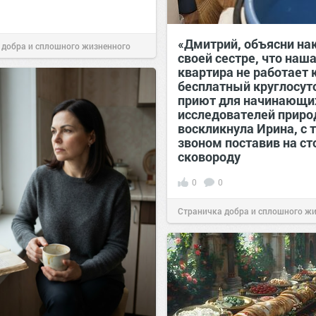
«Дмитрий, объясни на
 добра и сплошного жизненного
своей сестре, что наш
квартира не работает 
00:28
07 авг 2026
бесплатный круглосу
приют для начинающи
исследователей прир
воскликнула Ирина, с 
звоном поставив на ст
сковороду
0
0
Страничка добра и сплошного ж
позитива!
00:28
07 авг 2026