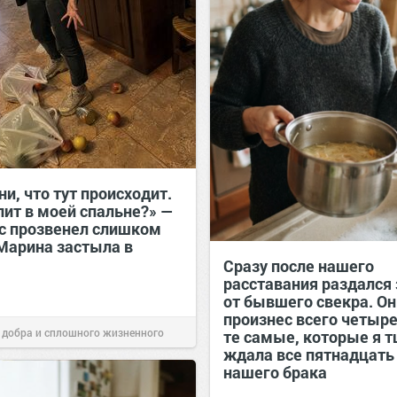
и, что тут происходит.
пит в моей спальне?» —
ос прозвенел слишком
 Марина застыла в
Сразу после нашего
расставания раздался
от бывшего свекра. Он
произнес всего четыре
 добра и сплошного жизненного
те самые, которые я 
ждала все пятнадцать
11:38
Вчера
нашего брака