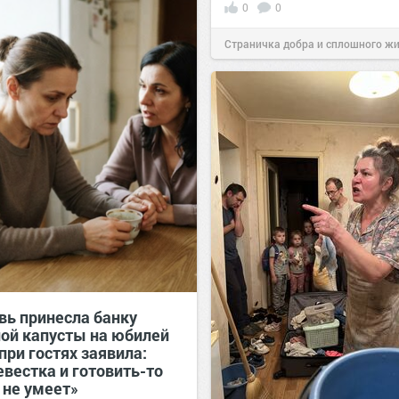
0
0
Страничка добра и сплошного ж
позитива!
00:29
07 авг 2026
вь принесла банку
ой капусты на юбилей
при гостях заявила:
евестка и готовить-то
 не умеет»