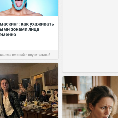
маскинг: как ухаживать
ными зонами лица
еменно
1
азвлекательный и поучительный
Вчера