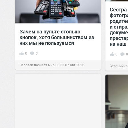
Сестра
фотогр
родител
и стир
Зачем на пульте столько
докуме
кнопок, хотя большинством из
преста
них мы не пользуемся
на наш
0
0
0
0
Человек познаёт мир
00:53
07 авг 2026
Страничка
позитива!