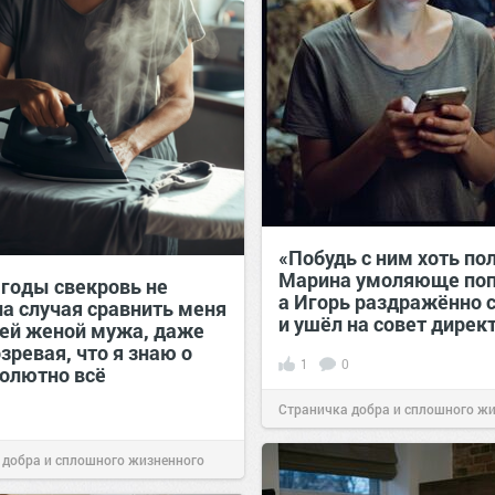
«Побудь с ним хоть по
Марина умоляюще поп
 годы свекровь не
а Игорь раздражённо 
ла случая сравнить меня
и ушёл на совет дирек
ей женой мужа, даже
зревая, что я знаю о
1
0
солютно всё
Страничка добра и сплошного ж
позитива!
19:38
Вчера
 добра и сплошного жизненного