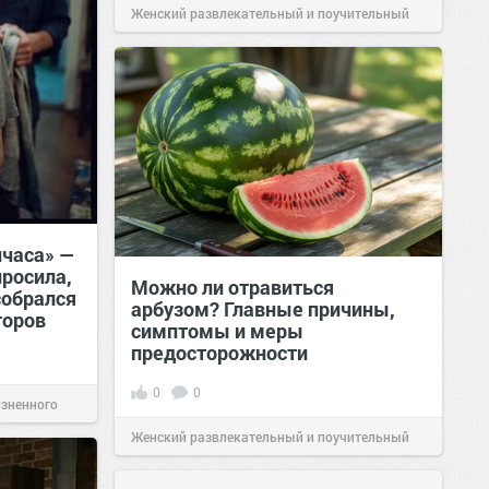
Женский развлекательный и поучительный
сайт.
23:40
06 авг 2026
лчаса» —
росила,
Можно ли отравиться
собрался
арбузом? Главные причины,
торов
симптомы и меры
предосторожности
0
0
изненного
Женский развлекательный и поучительный
сайт.
23:42
06 авг 2026