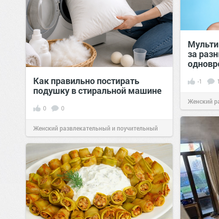
Мульти
за раз
одновр
Как правильно постирать
-1
подушку в стиральной машине
Женский р
0
0
сайт.
21:46
Женский развлекательный и поучительный
сайт.
21:46
Вчера