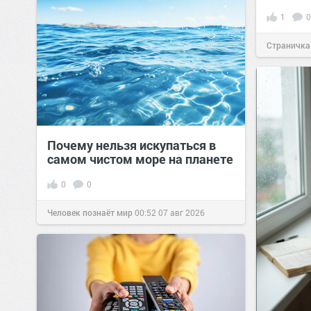
1
0
Страничка
позитива!
Почему нельзя искупаться в
самом чистом море на планете
0
0
Человек познаёт мир
00:52
07 авг 2026