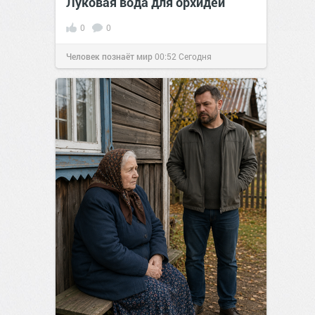
Луковая вода для орхидеи
0
0
Человек познаёт мир
00:52
Сегодня