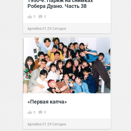
1950-е. Париж на снимках
Робера Дуано. Часть 38
0
0
Артобоз
01:29
Сегодня
«Первая капча»
0
0
Артобоз
01:29
Сегодня