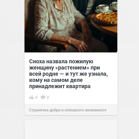
Сноха назвала пожилую
женщину «растением» при
всей родне — и тут же узнала,
кому на самом деле
принадлежит квартира
0
0
Страничка добра и сплошного жизненного
позитива!
00:29
Сегодня