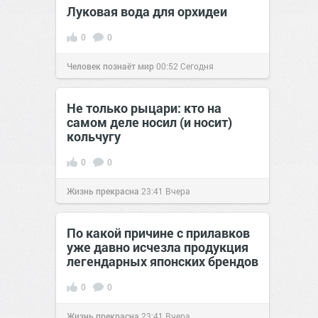
Луковая вода для орхидеи
0
0
Человек познаёт мир
00:52
Сегодня
Не только рыцари: кто на
самом деле носил (и носит)
кольчугу
0
0
Жизнь прекрасна
23:41
Вчера
По какой причине с прилавков
уже давно исчезла продукция
легендарных японских брендов
0
0
Жизнь прекрасна
23:41
Вчера