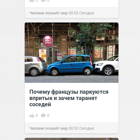
0
0
Человек познаёт мир
00:52
Сегодня
Почему французы паркуются
впритык и зачем таранят
соседей
0
0
Человек познаёт мир
00:52
Сегодня