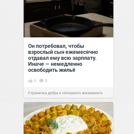
Он потребовал, чтобы
взрослый сын ежемесячно
отдавал ему всю зарплату.
Иначе — немедленно
освободить жильё
0
0
Страничка добра и сплошного жизненного
позитива!
00:29
Сегодня