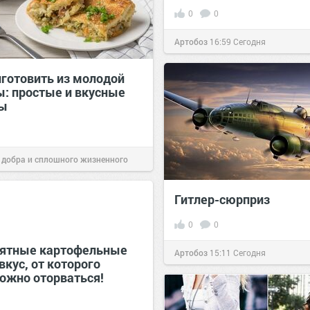
0
0
Артобоз
16:59
Сегодня
иготовить из молодой
ы: простые и вкусные
ты
 добра и сплошного жизненного
16:38
Сегодня
Гитлер-сюрприз
0
0
ятные картофельные
Артобоз
15:11
Сегодня
вкус, от которого
ожно оторваться!