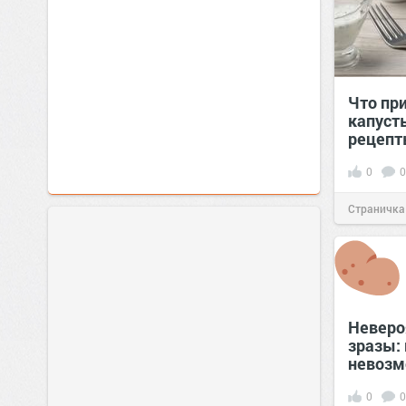
Что пр
капуст
рецеп
0
0
Страничка
позитива!
Неверо
зразы: 
невозм
0
0