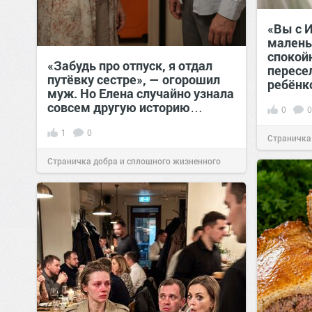
«Вы с 
малень
спокойн
«Забудь про отпуск, я отдал
пересе
путёвку сестре», — огорошил
ребёнк
муж. Но Елена случайно узнала
совсем другую историю…
0
0
1
0
Страничка
Страничка добра и сплошного жизненного
позитива!
позитива!
00:28
Вчера