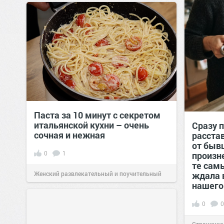
позитива!
13:38
Сегодня
Паста за 10 минут с секретом
итальянской кухни – очень
Сразу 
сочная и нежная
расста
от быв
0
1
произн
те сам
Женский развлекательный и поучительный
ждала 
нашего
сайт.
23:40
06 авг 2026
0
0