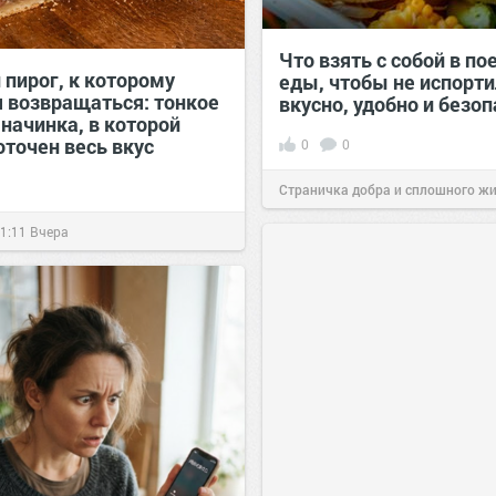
Что взять с собой в по
 пирог, к которому
еды, чтобы не испорти
я возвращаться: тонкое
вкусно, удобно и безо
 начинка, в которой
оточен весь вкус
0
0
Страничка добра и сплошного ж
позитива!
00:29
Вчера
1:11
Вчера