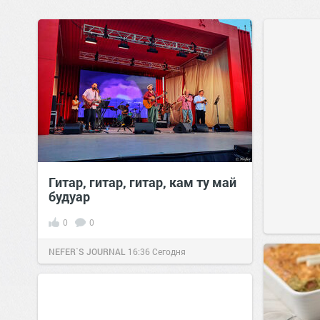
Гитар, гитар, гитар, кам ту май
будуар
0
0
NEFER`S JOURNAL
16:36
Сегодня