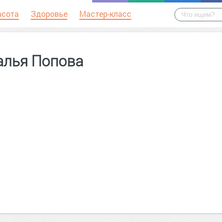
асота
Здоровье
Мастер-класс
алья Попова