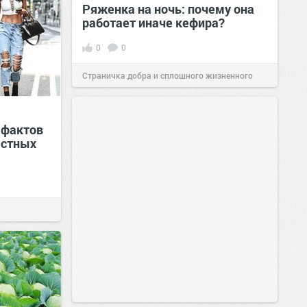
Ряженка на ночь: почему она
работает иначе кефира?
0
0
Страничка добра и сплошного жизненного
позитива!
00:28
Вчера
 фактов
естных