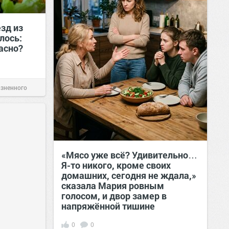
езд из
лось:
пасно?
изненного
«Мясо уже всё? Удивительно…
Я-то никого, кроме своих
домашних, сегодня не ждала,»
сказала Мария ровным
голосом, и двор замер в
напряжённой тишине
0
0