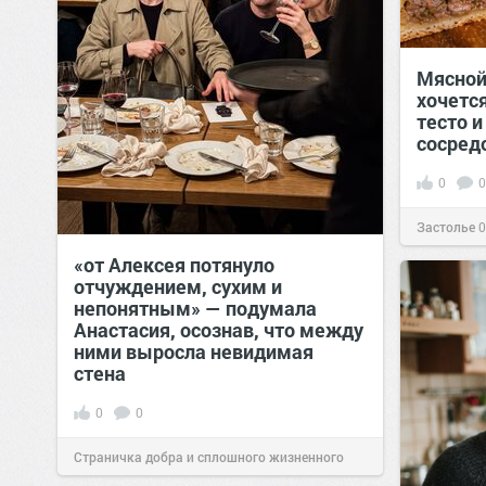
Мясной
хочетс
тесто и
сосред
0
0
Застолье
0
«от Алексея потянуло
отчуждением, сухим и
непонятным» — подумала
Анастасия, осознав, что между
ними выросла невидимая
стена
0
0
Страничка добра и сплошного жизненного