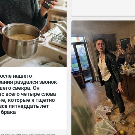
после нашего
вания раздался звонок
шего свекра. Он
ес всего четыре слова —
ые, которые я тщетно
все пятнадцать лет
 брака