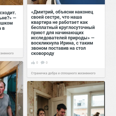
«Дмитрий, объясни наконец
сходит.
своей сестре, что наша
льне?» —
квартира не работает как
лишком
бесплатный круглосуточный
 в
приют для начинающих
исследователей природы» —
воскликнула Ирина, с таким
звоном поставив на стол
сковороду
изненного
0
0
Страничка добра и сплошного жизненного
позитива!
00:28
Вчера