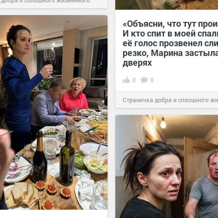
 добра и сплошного жизненного
00:29
Вчера
«Объясни, что тут прои
И кто спит в моей спа
её голос прозвенел с
резко, Марина застыла
дверях
0
0
Страничка добра и сплошного ж
позитива!
11:38
Сегодня