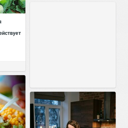
я
ействует