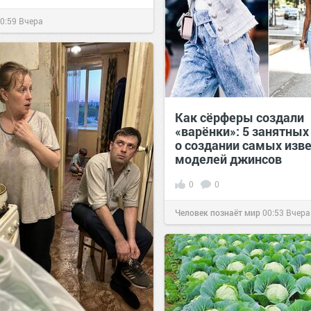
0:59
Вчера
Как сёрферы создали
«варёнки»: 5 занятных
о создании самых изв
моделей джинсов
0
0
Человек познаёт мир
00:53
Вчера