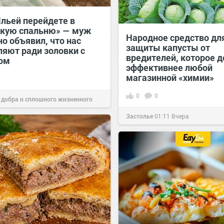
Ильей перейдете в
кую спальню» — муж
Народное средство дл
о объявил, что нас
защиты капусты от
ляют ради золовки с
вредителей, которое д
ом
эффективнее любой
магазинной «химии»
0
0
 добра и сплошного жизненного
Застолье
01:11
Вчера
17:38
Вчера