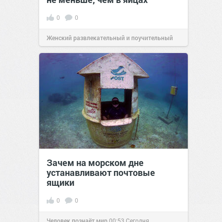
0
0
Женский развлекательный и поучительный
сайт.
23:42
Вчера
Зачем на морском дне
устанавливают почтовые
ящики
0
0
Человек познаёт мир
00:53
Сегодня