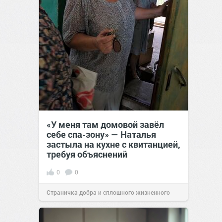
«У меня там домовой завёл
себе спа-зону» — Наталья
застыла на кухне с квитанцией,
требуя объяснений
0
0
Страничка добра и сплошного жизненного
позитива!
00:28
Сегодня