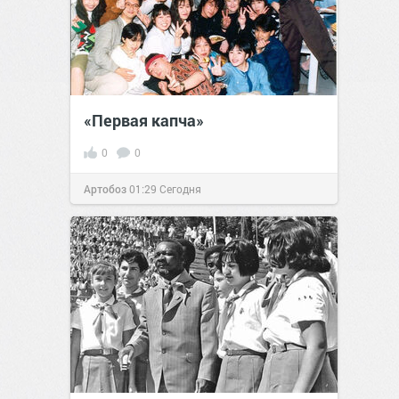
«Первая капча»
0
0
Артобоз
01:29
Сегодня