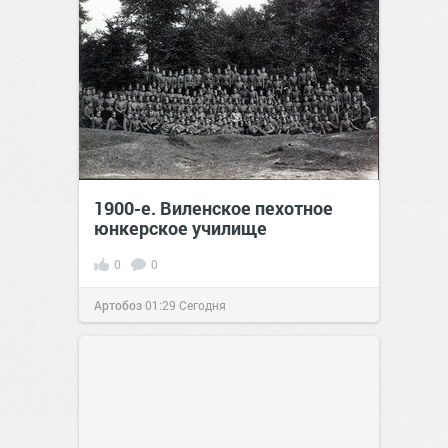
1900-е. Виленское пехотное
юнкерское училище
0
0
Артобоз
01:29
Сегодня