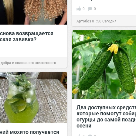
0
0
Артобоз
01:50
Сегодня
 снова возвращается
ская завивка?
 добра и сплошного жизненного
11:38
Сегодня
Два доступных средст
которые помогут соби
огурцы до самой позд
осени
ий мохито получается