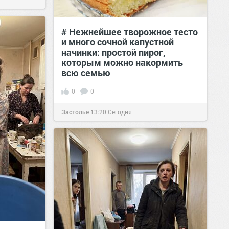
# Нежнейшее творожное тесто
и много сочной капустной
начинки: простой пирог,
которым можно накормить
всю семью
0
0
Застолье
13:20
Сегодня