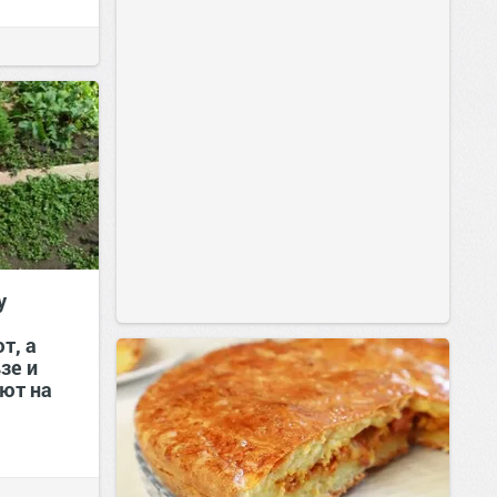
у
т, а
зе и
ют на