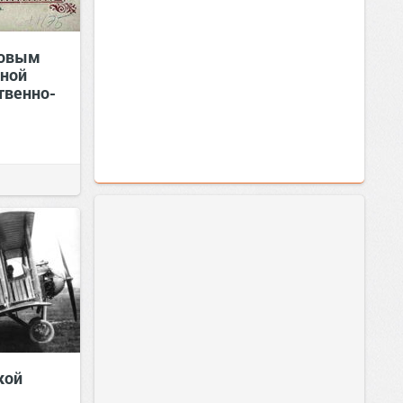
товым
бной
твенно-
кой