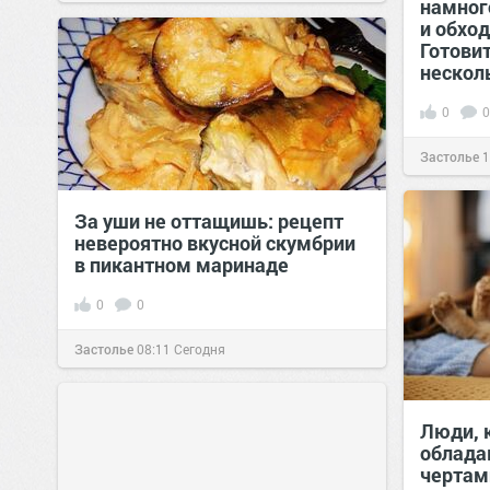
намног
и обхо
Готовит
нескол
0
0
Застолье
1
За уши не оттащишь: рецепт
невероятно вкусной скумбрии
в пикантном маринаде
0
0
Застолье
08:11
Сегодня
Люди, 
облада
чертам