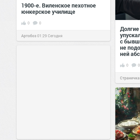
1900-е. Виленское пехотное
юнкерское училище
0
0
Долгие
упуска
Артобоз
01:29
Сегодня
с бывш
не подо
ней аб
0
0
Страничка
позитива!