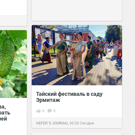
Тайский фестиваль в саду
Эрмитаж
ва,
0
0
рать
ней
NEFER`S JOURNAL
00:26
Сегодня