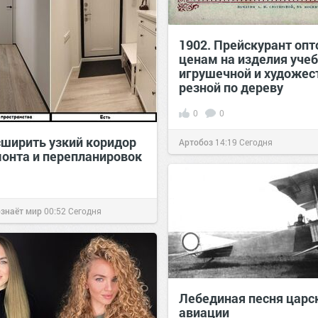
1902. Прейскурант оп
ценам на изделия уче
игрушечной и художес
резной по дереву
0
0
сширить узкий коридор
Артобоз
14:19
Сегодня
монта и перепланировок
ознаёт мир
00:52
Сегодня
Лебединая песня царс
авиации