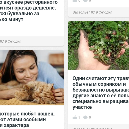
0
0
о вкуснее ресторанного
дится гораздо дешевле.
ся буквально за
Застолье
10:19
Сегодня
ько минут
0:19
Сегодня
Одни считают эту трав
обычным сорняком и
безжалостно вырываю
другие знают о её поль
специально выращива
участке
которые любят кошек,
1
0
ют этими особыми
и характера