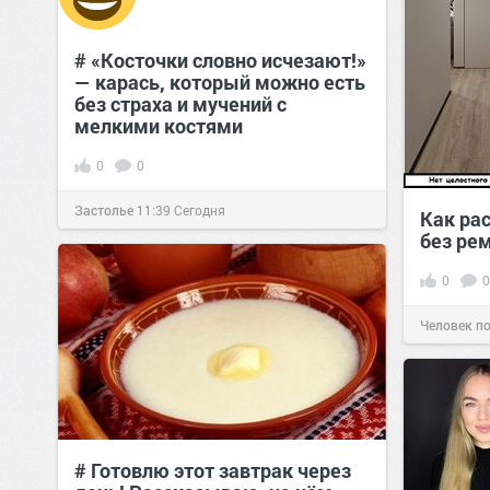
# «Косточки словно исчезают!»
— карась, который можно есть
без страха и мучений с
мелкими костями
0
0
Застолье
11:39
Сегодня
Как ра
без ре
0
0
Человек п
# Готовлю этот завтрак через