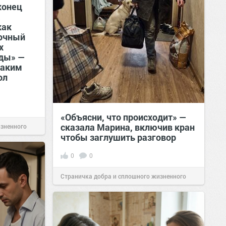
конец
а
как
точный
х
оды» —
таким
ол
«Объясни, что происходит» —
сказала Марина, включив кран
изненного
чтобы заглушить разговор
0
0
Страничка добра и сплошного жизненного
позитива!
12:38
Сегодня