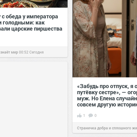
 с обеда у императора
и голодными: как
вали царские пиршества
ознаёт мир
00:52
Сегодня
«Забудь про отпуск, я 
путёвку сестре», — ог
муж. Но Елена случайн
совсем другую истор
1
0
Страничка добра и сплошного ж