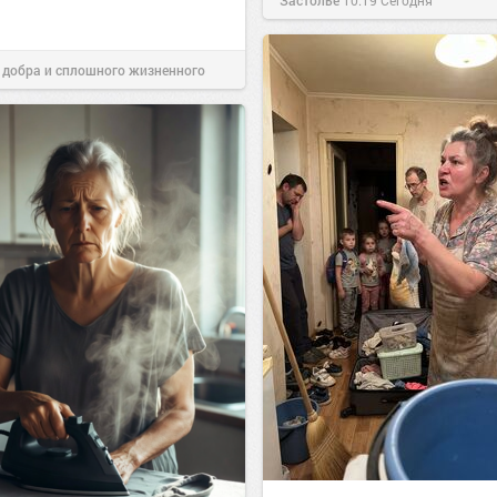
Застолье
10:19
Сегодня
 добра и сплошного жизненного
10:38
Сегодня