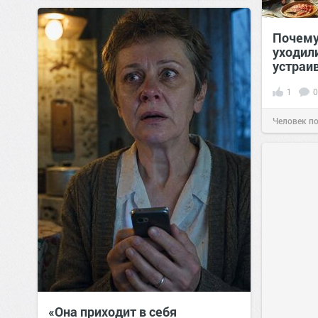
Почему
уходил
устраи
1
0
Человек п
«Она приходит в себя