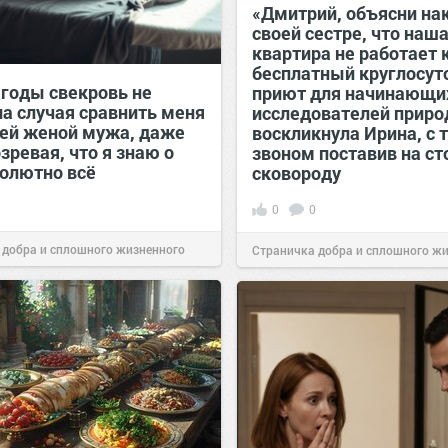
«Дмитрий, объясни на
своей сестре, что наш
квартира не работает 
бесплатный круглосу
 годы свекровь не
приют для начинающи
ла случая сравнить меня
исследователей прир
ей женой мужа, даже
воскликнула Ирина, с 
зревая, что я знаю о
звоном поставив на ст
солютно всё
сковороду
0
0
 добра и сплошного жизненного
Страничка добра и сплошного ж
00:29
Сегодня
позитива!
00:28
Сегодня