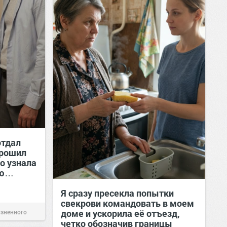
отдал
орошил
о узнала
ию…
Я сразу пресекла попытки
свекрови командовать в моем
доме и ускорила её отъезд,
изненного
четко обозначив границы