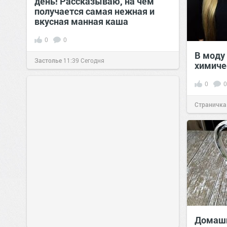
день! Рассказываю, на чём
получается самая нежная и
вкусная манная каша
0
0
В моду
Застолье
11:39
Сегодня
химиче
0
0
Страничка
позитива!
Домашн