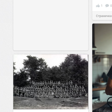
1
0
Страничка
позитива!