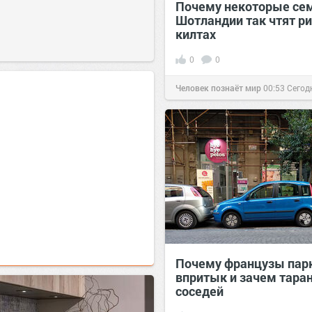
Почему некоторые се
Шотландии так чтят ри
килтах
0
0
Человек познаёт мир
00:53
Сегод
Почему французы пар
впритык и зачем тара
соседей