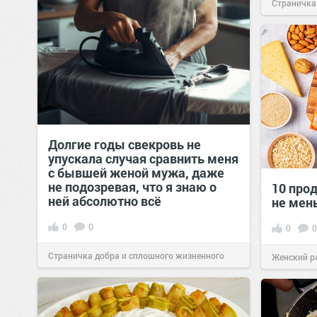
Страничка
позитива!
Долгие годы свекровь не
упускала случая сравнить меня
с бывшей женой мужа, даже
не подозревая, что я знаю о
10 прод
ней абсолютно всё
не мен
0
0
0
0
Страничка добра и сплошного жизненного
Женский р
позитива!
00:29
Сегодня
сайт.
23:42