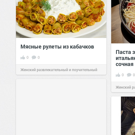
Мясные рулеты из кабачков
Паста з
италья
0
0
сочная
Женский развлекательный и поучительный
0
0
сайт.
23:41
Вчера
Женский р
сайт.
23:40