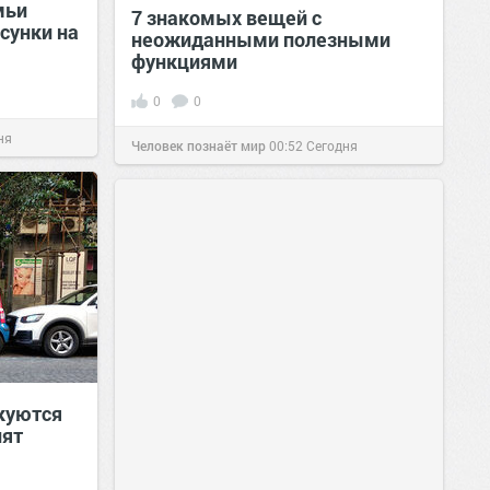
мьи
7 знакомых вещей с
сунки на
неожиданными полезными
функциями
0
0
ня
Человек познаёт мир
00:52
Сегодня
куются
нят