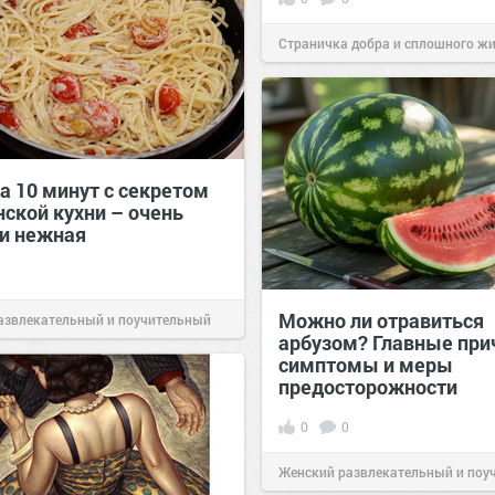
Страничка добра и сплошного ж
позитива!
00:29
Сегодня
а 10 минут с секретом
нской кухни – очень
 и нежная
Можно ли отравиться
азвлекательный и поучительный
арбузом? Главные при
Вчера
симптомы и меры
предосторожности
0
0
Женский развлекательный и поу