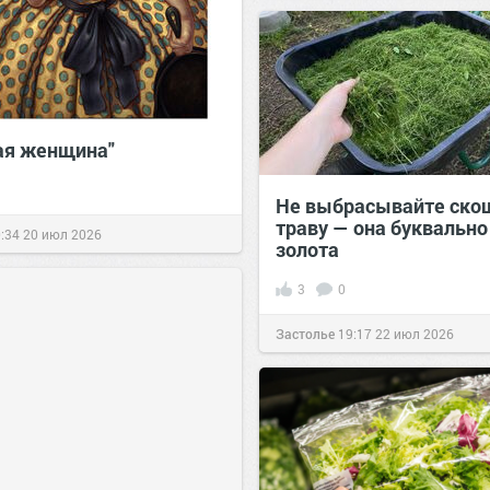
сайт.
23:42
Вчера
ая женщина"
Не выбрасывайте ско
траву — она буквально
:34
20 июл 2026
золота
3
0
Застолье
19:17
22 июл 2026