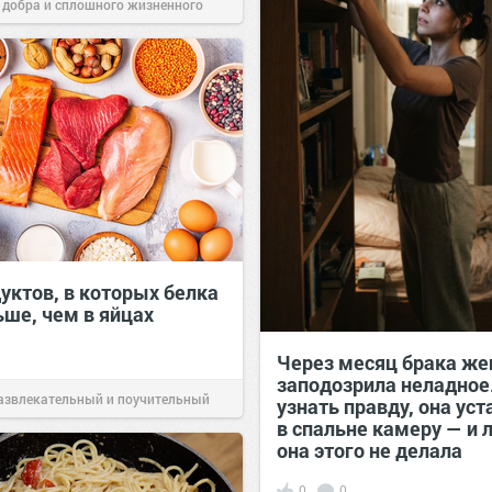
 добра и сплошного жизненного
00:29
Сегодня
уктов, в которых белка
ьше, чем в яйцах
Через месяц брака же
заподозрила неладное
азвлекательный и поучительный
узнать правду, она ус
в спальне камеру — и 
Вчера
она этого не делала
0
0