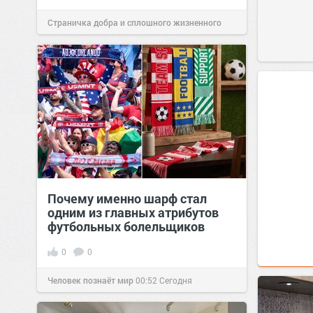
Страничка добра и сплошного жизненного
позитива!
00:29
Сегодня
Почему именно шарф стал
одним из главных атрибутов
футбольных болельщиков
0
0
Человек познаёт мир
00:52
Сегодня