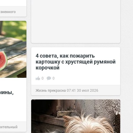
изненного
4 совета, как пожарить
картошку с хрустящей румяной
корочкой
0
0
Жизнь прекрасна
07:41
30 июл 2026
чины,
чительный