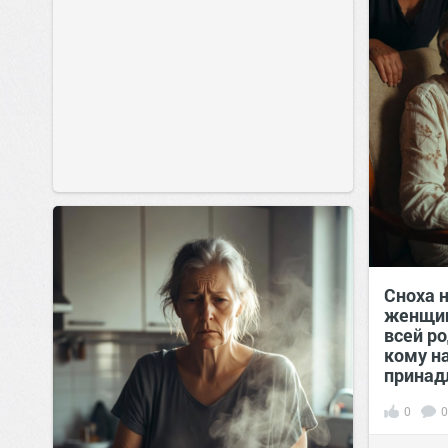
Сноха 
женщин
всей ро
кому н
принад
0
0