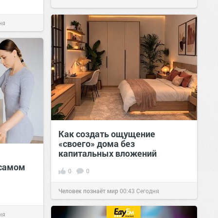
ня
Как создать ощущение
«своего» дома без
капитальных вложений
 самом
0
0
Человек познаёт мир
00:43
Сегодня
ня