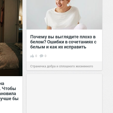
Почему вы выглядите плохо в
белом? Ошибки в сочетаниях с
белым и как их исправить
0
0
Страничка добра и сплошного жизненного
позитива!
00:29
Сегодня
на
. Чтобы
тановила
лучше бы