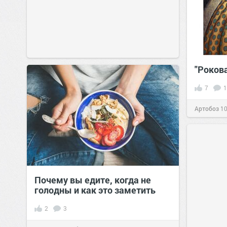
"Роков
7
1
Артобоз
10
Почему вы едите, когда не
голодны и как это заметить
2
3