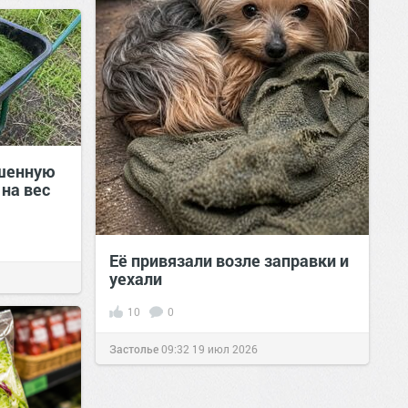
шенную
 на вес
Её привязали возле заправки и
уехали
10
0
Застолье
09:32
19 июл 2026