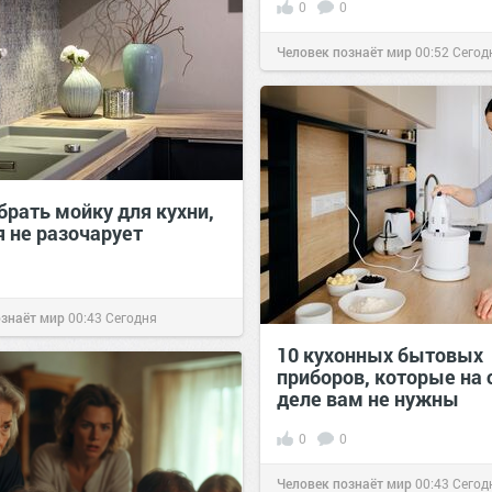
0
0
Человек познаёт мир
00:52
Сегод
брать мойку для кухни,
я не разочарует
ознаёт мир
00:43
Сегодня
10 кухонных бытовых
приборов, которые на
деле вам не нужны
0
0
Человек познаёт мир
00:43
Сегод