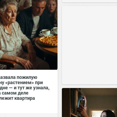
назвала пожилую
у «растением» при
дне — и тут же узнала,
а самом деле
лежит квартира