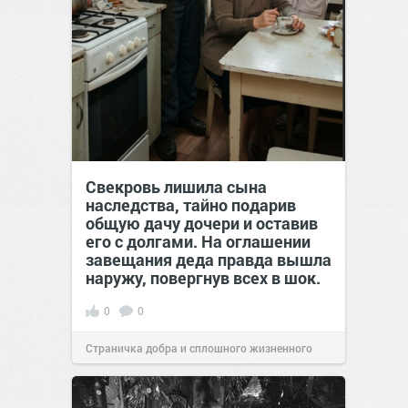
Свекровь лишила сына
наследства, тайно подарив
общую дачу дочери и оставив
его с долгами. На оглашении
завещания деда правда вышла
наружу, повергнув всех в шок.
0
0
Страничка добра и сплошного жизненного
позитива!
00:29
07 авг 2026