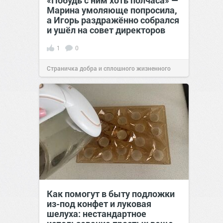
«Побудь с ним хоть полчаса» —
Марина умоляюще попросила,
а Игорь раздражённо собрался
и ушёл на совет директоров
1
0
Страничка добра и сплошного жизненного
позитива!
19:38
Вчера
Как помогут в быту подложки
из-под конфет и луковая
шелуха: нестандартное