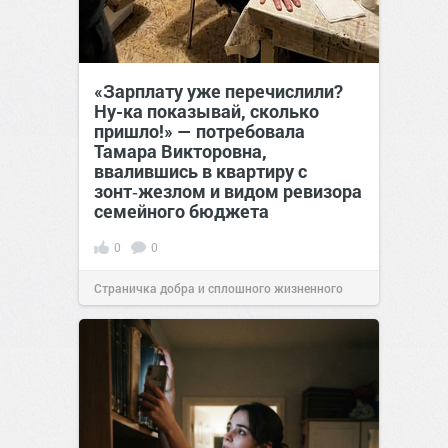
«Зарплату уже перечислили?
Ну-ка показывай, сколько
пришло!» — потребовала
Тамара Викторовна,
ввалившись в квартиру с
зонт‑жезлом и видом ревизора
семейного бюджета
0
0
Страничка добра и сплошного жизненного
позитива!
17:38
Вчера