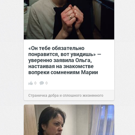
«Он тебе обязательно
понравится, вот увидишь» —
уверенно заявила Ольга,
настаивая на знакомстве
вопреки сомнениям Марии
0
0
Страничка добра и сплошного жизненного
позитива!
12:38
Сегодня