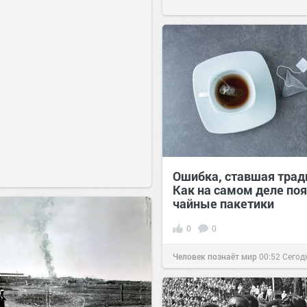
Ошибка, ставшая трад
Как на самом деле по
чайные пакетики
0
0
Человек познаёт мир
00:52
Сегод