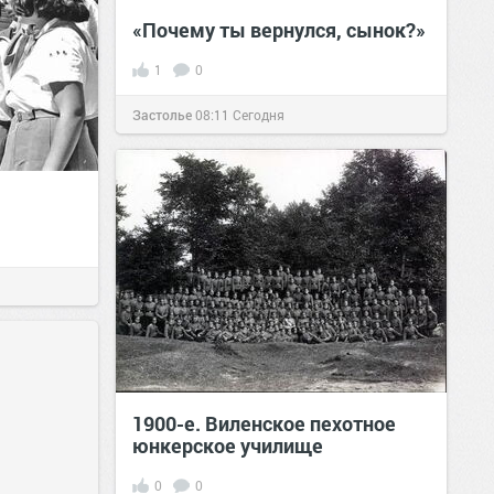
«Почему ты вернулся, сынок?»
1
0
Застолье
08:11
Сегодня
1900-е. Виленское пехотное
юнкерское училище
0
0