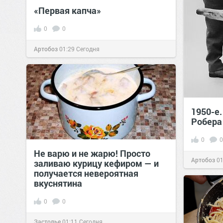
«Первая капча»
0
0
Артобоз
01:29
Сегодня
1950-е
Робера
0
0
Не варю и не жарю! Просто
Артобоз
01
заливаю курицу кефиром — и
получается невероятная
вкуснятина
0
0
Застолье
01:11
Сегодня