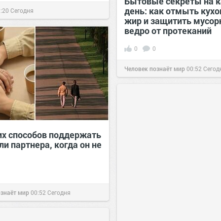
Бытовые секреты на 
день: как отмыть кух
:20
Сегодня
жир и защитить мусор
ведро от протеканий
0
0
Человек познаёт мир
00:52
Сегод
их способов поддержать
ли партнера, когда он не
ознаёт мир
00:52
Сегодня