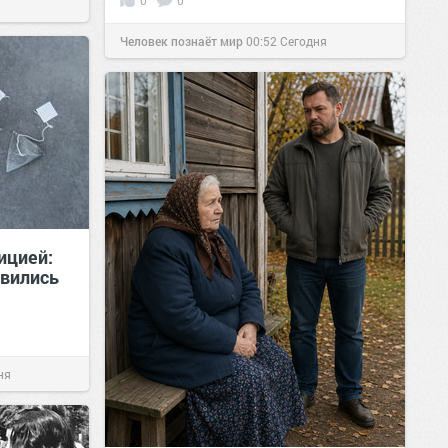
0
0
Человек познаёт мир
00:52
Сегодня
ицией:
явились
ня