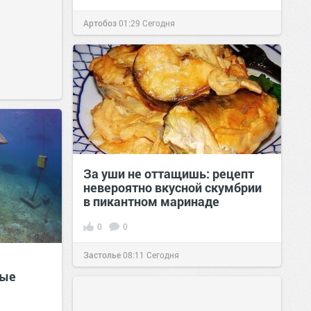
Артобоз
01:29
Сегодня
За уши не оттащишь: рецепт
невероятно вкусной скумбрии
в пикантном маринаде
0
0
Застолье
08:11
Сегодня
вые