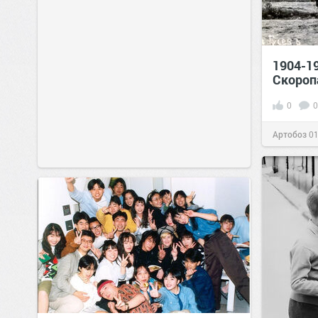
1904-1
Скороп
0
0
Артобоз
01