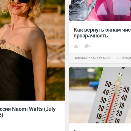
Как вернуть окнам чис
прозрачность
0
0
Человек познаёт мир
00:52
Сегод
сия Naomi Watts (July
6)