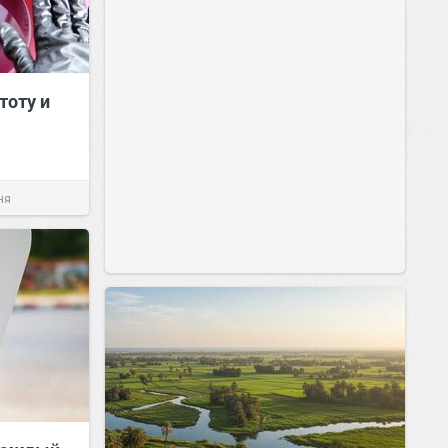
тоту и
ня