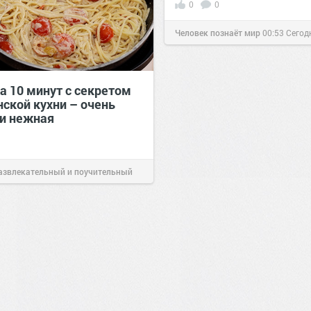
0
0
Человек познаёт мир
00:53
Сегод
а 10 минут с секретом
нской кухни – очень
 и нежная
азвлекательный и поучительный
Вчера