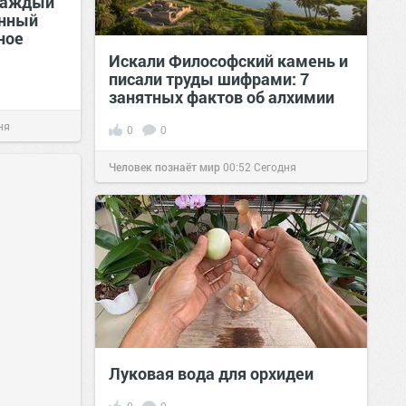
каждый
онный
ное
Искали Философский камень и
писали труды шифрами: 7
занятных фактов об алхимии
ня
0
0
Человек познаёт мир
00:52
Сегодня
Луковая вода для орхидеи