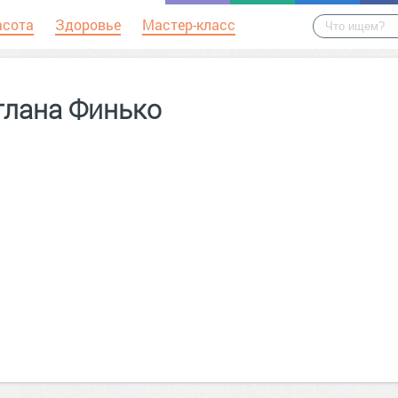
асота
Здоровье
Мастер-класс
тлана Финько