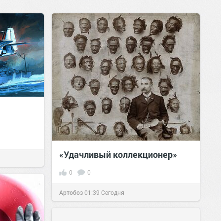
«Удачливый коллекционер»
0
0
Артобоз
01:39
Сегодня