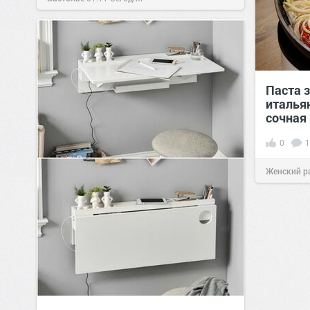
Паста з
италья
сочная
0
1
Женский р
сайт.
23:40