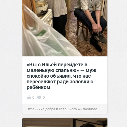
«Вы с Ильей перейдете в
маленькую спальню» — муж
спокойно объявил, что нас
переселяют ради золовки с
ребёнком
0
0
Страничка добра и сплошного жизненного
позитива!
17:38
Вчера