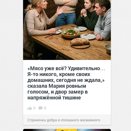
«Мясо уже всё? Удивительно…
Я-то никого, кроме своих
домашних, сегодня не ждала,»
сказала Мария ровным
голосом, и двор замер в
напряжённой тишине
0
0
Страничка добра и сплошного жизненного
позитива!
15:38
Вчера