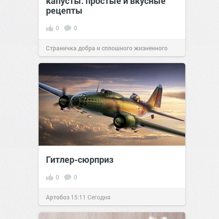
капусты: простые и вкусные
рецепты
0
0
Страничка добра и сплошного жизненного
позитива!
16:38
Сегодня
Гитлер-сюрприз
0
0
Артобоз
15:11
Сегодня