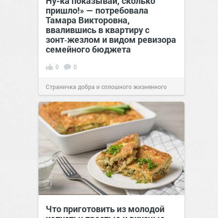
Ну-ка показывай, сколько
пришло!» — потребовала
Тамара Викторовна,
ввалившись в квартиру с
зонт‑жезлом и видом ревизора
семейного бюджета
0
0
Страничка добра и сплошного жизненного
позитива!
17:38
Сегодня
Что приготовить из молодой