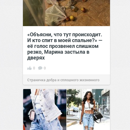
«Объясни, что тут происходит.
И кто спит в моей спальне?» —
её голос прозвенел слишком
резко, Марина застыла в
дверях
0
0
Страничка добра и сплошного жизненного
позитива!
11:38
Сегодня