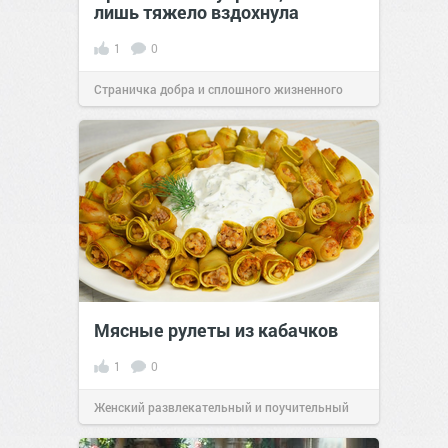
лишь тяжело вздохнула
1
0
Страничка добра и сплошного жизненного
позитива!
00:28
Вчера
Мясные рулеты из кабачков
1
0
Женский развлекательный и поучительный
сайт.
23:41
06 авг 2026