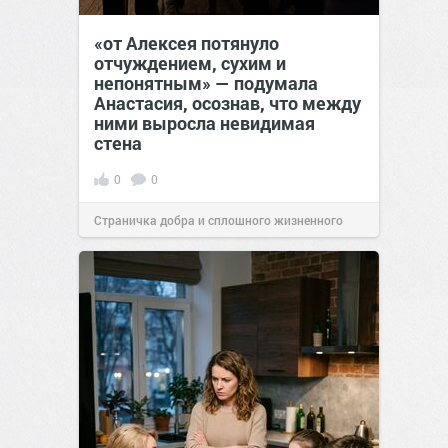
«от Алексея потянуло
отчуждением, сухим и
непонятным» — подумала
Анастасия, осознав, что между
ними выросла невидимая
стена
0
0
Страничка добра и сплошного жизненного
позитива!
13:38
Сегодня