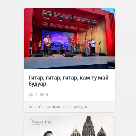
Гитар, гитар, гитар, кам ту май
будуар
0
0
NEFER`S JOURNAL
16:36
Сегодня