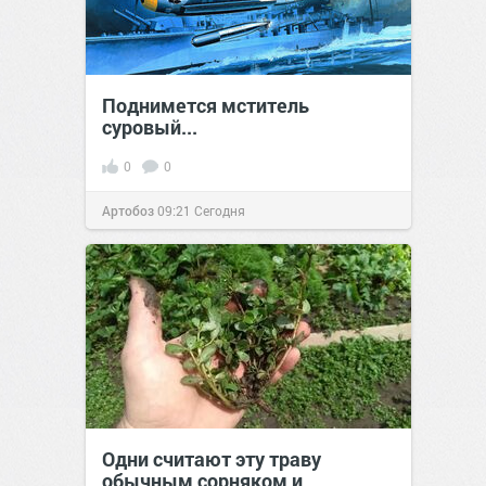
Поднимется мститель
суровый...
0
0
Артобоз
09:21
Сегодня
Одни считают эту траву
обычным сорняком и