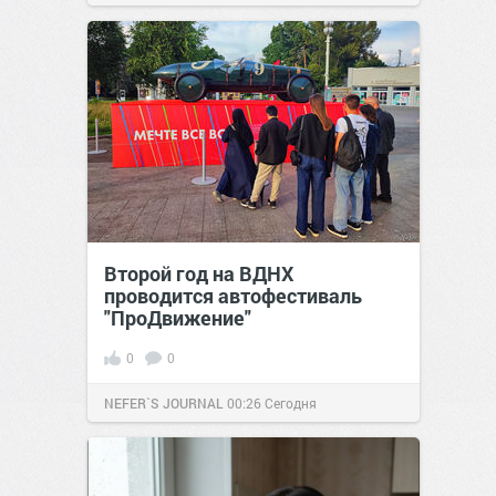
позитива!
00:29
Сегодня
Второй год на ВДНХ
проводится автофестиваль
"ПроДвижение"
0
0
NEFER`S JOURNAL
00:26
Сегодня