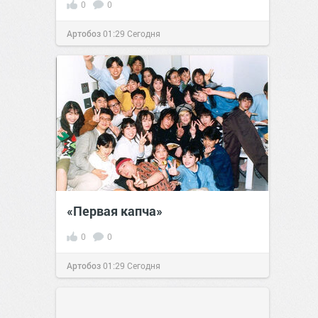
0
0
Артобоз
01:29
Сегодня
«Первая капча»
0
0
Артобоз
01:29
Сегодня