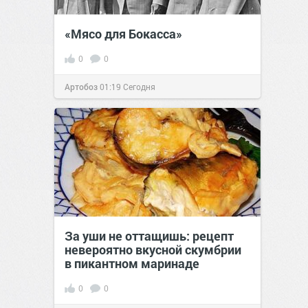
«Мясо для Бокасса»
0
0
Артобоз
01:19
Сегодня
За уши не оттащишь: рецепт
невероятно вкусной скумбрии
в пикантном маринаде
0
0