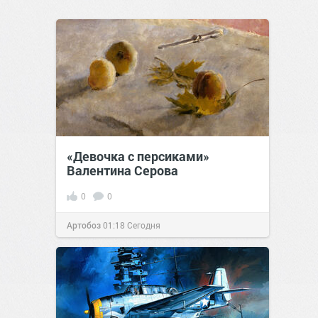
«Девочка с персиками»
Валентина Серова
0
0
Артобоз
01:18
Сегодня