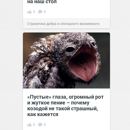
на наш стол
0
0
Страничка добра и сплошного жизненного
позитива!
00:29
Сегодня
«Пустые» глаза, огромный рот
и жуткое пение – почему
козодой не такой страшный,
как кажется
0
0