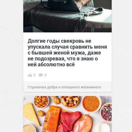
Долгие годы свекровь не
упускала случая сравнить меня
с бывшей женой мужа, даже
не подозревая, что я знаю о
ней абсолютно всё
0
0
Страничка добра и сплошного жизненного
позитива!
00:29
Сегодня