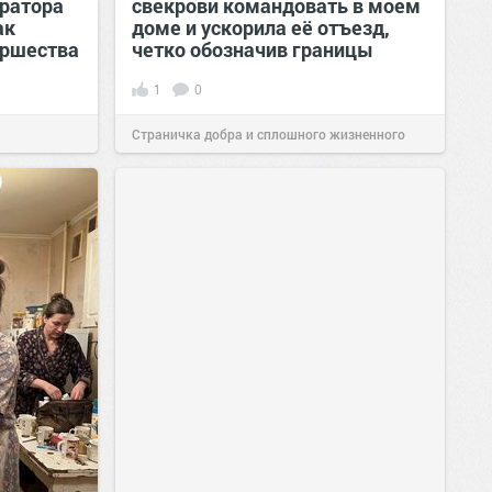
ератора
свекрови командовать в моем
ак
доме и ускорила её отъезд,
иршества
четко обозначив границы
1
0
Страничка добра и сплошного жизненного
позитива!
00:28
Вчера