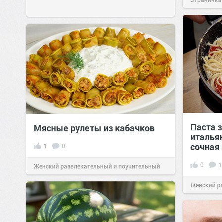
позитива!
Паста з
Мясные рулеты из кабачков
италья
сочная
1
0
0
1
Женский развлекательный и поучительный
сайт.
23:41
06 авг 2026
Женский р
сайт.
23:40