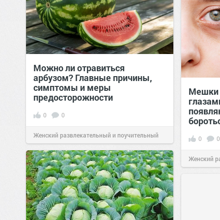
Можно ли отравиться
арбузом? Главные причины,
симптомы и меры
Мешки 
предосторожности
глазам
появля
0
0
бороть
Женский развлекательный и поучительный
0
0
сайт.
23:42
06 авг 2026
Женский р
сайт.
23:23