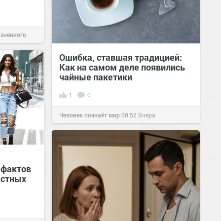
изненного
Ошибка, ставшая традицией:
Как на самом деле появились
чайные пакетики
1
0
Человек познаёт мир
00:52
Вчера
 фактов
естных