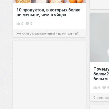
10 продуктов, в которых белка
не меньше, чем в яйцах
0
0
Женский развлекательный и поучительный
сайт.
23:42
06 авг 2026
Почему
белом?
белым 
0
0
Страничка
позитива!