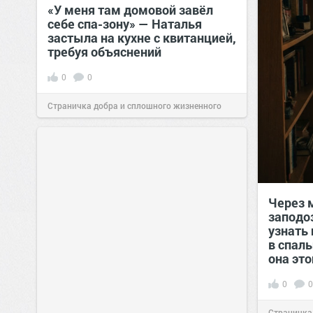
«У меня там домовой завёл
себе спа-зону» — Наталья
застыла на кухне с квитанцией,
требуя объяснений
0
0
Страничка добра и сплошного жизненного
позитива!
00:28
Вчера
Через 
заподо
узнать 
в спал
она это
0
0
Страничка