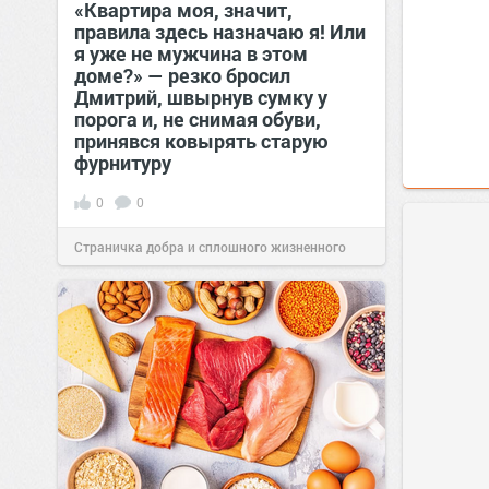
«Квартира моя, значит,
правила здесь назначаю я! Или
я уже не мужчина в этом
доме?» — резко бросил
Дмитрий, швырнув сумку у
порога и, не снимая обуви,
принявся ковырять старую
фурнитуру
0
0
Страничка добра и сплошного жизненного
позитива!
08:38
Сегодня