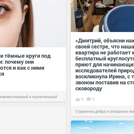
«Дмитрий, объясни на
своей сестре, что наш
квартира не работает 
и тёмные круги под
бесплатный круглосу
и: почему они
приют для начинающи
ются и как с ними
исследователей прир
ся
воскликнула Ирина, с 
звоном поставив на ст
сковороду
азвлекательный и поучительный
0
0
Вчера
Страничка добра и сплошного ж
позитива!
00:28
Вчера