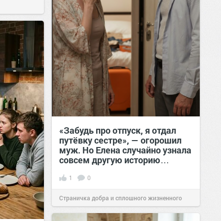
«Забудь про отпуск, я отдал
путёвку сестре», — огорошил
муж. Но Елена случайно узнала
совсем другую историю…
1
0
Страничка добра и сплошного жизненного
позитива!
00:28
Вчера