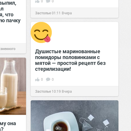
0
0
выпил,
ал
Застолье
01:11
Вчера
я, что
ую пачку
изненного
Душистые маринованные
помидоры половинками с
мятой — простой рецепт без
стерилизации!
0
0
Застолье
10:19
Вчера
му она
а?