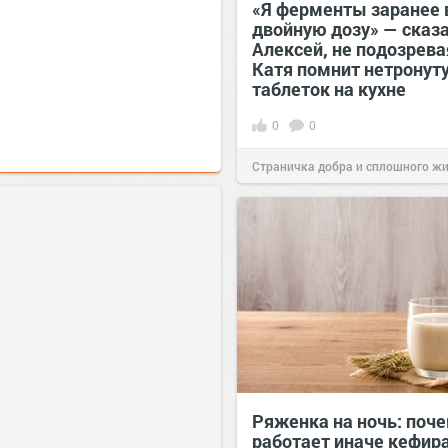
«Я ферменты заранее 
двойную дозу» — сказ
Алексей, не подозрева
Катя помнит нетронут
таблеток на кухне
0
0
Страничка добра и сплошного ж
позитива!
07:38
Сегодня
Ряженка на ночь: поче
работает иначе кефир