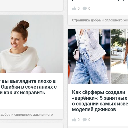
0
0
Страничка добра и сплошного ж
позитива!
00:28
Вчера
 вы выглядите плохо в
 Ошибки в сочетаниях с
Как сёрферы создали
и как их исправить
«варёнки»: 5 занятных
о создании самых изв
моделей джинсов
 добра и сплошного жизненного
0
0
00:29
Вчера