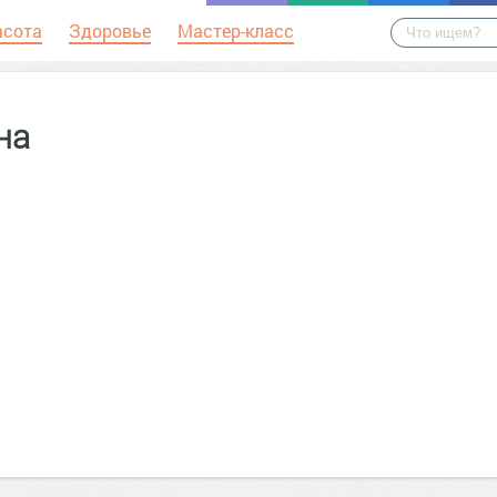
асота
Здоровье
Мастер-класс
на