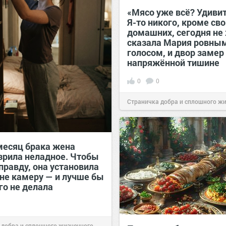
«Мясо уже всё? Удив
Я-то никого, кроме св
домашних, сегодня не
сказала Мария ровны
голосом, и двор замер
напряжённой тишине
0
0
Страничка добра и сплошного ж
позитива!
15:38
Вчера
месяц брака жена
зрила неладное. Чтобы
правду, она установила
ьне камеру — и лучше бы
го не делала
 добра и сплошного жизненного