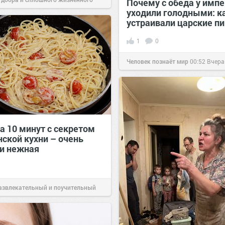
Почему с обеда у имп
уходили голодными: к
00:29
Вчера
устраивали царские п
1
0
Человек познаёт мир
00:52
Вчера
а 10 минут с секретом
нской кухни – очень
 и нежная
азвлекательный и поучительный
06 авг 2026