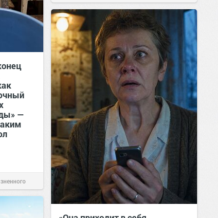
конец
а
как
точный
х
оды» —
таким
ол
изненного
«Она приходит в себя