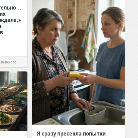
ительно…
оих
 ждала,»
м
 в
изненного
Я сразу пресекла попытки