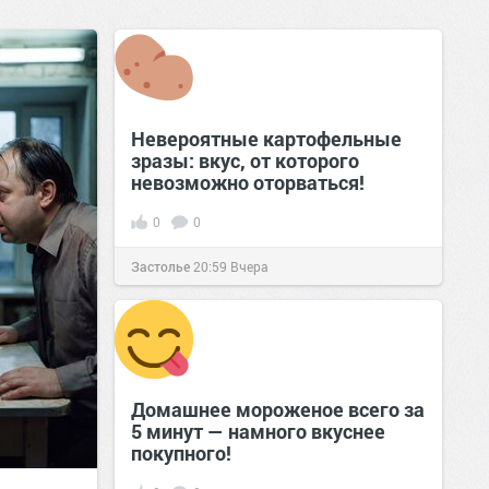
Невероятные картофельные
зразы: вкус, от которого
невозможно оторваться!
0
0
Застолье
20:59
Вчера
Домашнее мороженое всего за
5 минут — намного вкуснее
покупного!