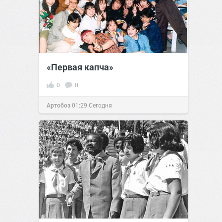
«Первая капча»
0
0
Артобоз
01:29
Сегодня