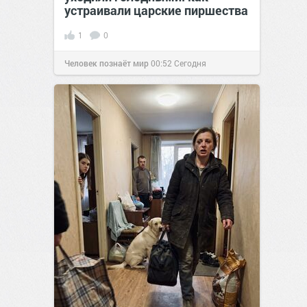
устраивали царские пиршества
1
0
Человек познаёт мир
00:52
Сегодня