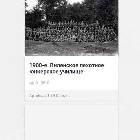
1900-е. Виленское пехотное
юнкерское училище
0
0
Артобоз
01:29
Сегодня