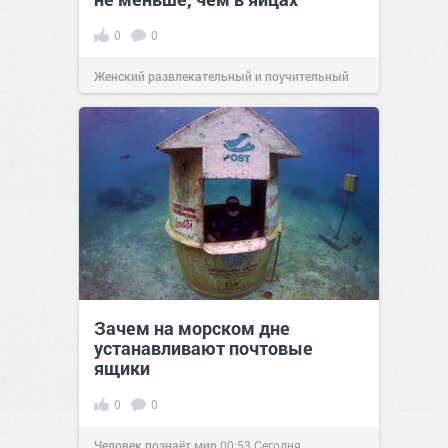
0
0
Женский развлекательный и поучительный
сайт.
23:42
Вчера
Зачем на морском дне
устанавливают почтовые
ящики
0
0
Человек познаёт мир
00:53
Сегодня