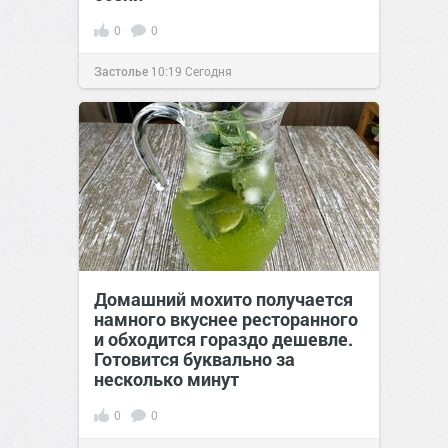
0
0
Застолье
10:19
Сегодня
Домашний мохито получается
намного вкуснее ресторанного
и обходится гораздо дешевле.
Готовится буквально за
несколько минут
0
0