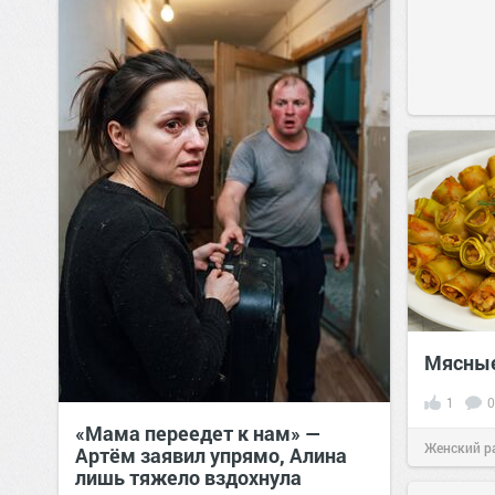
Мясные
1
0
«Мама переедет к нам» —
Женский р
Артём заявил упрямо, Алина
лишь тяжело вздохнула
сайт.
23:41