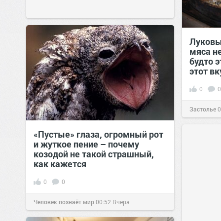
Луковы
мяса не
будто э
этот вк
0
0
Застолье
0
«Пустые» глаза, огромный рот
и жуткое пение – почему
козодой не такой страшный,
как кажется
0
0
Человек познаёт мир
00:52
Вчера