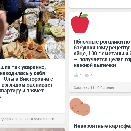
Яблочные рогалики по
бабушкиному рецепту: 
яйцо, 100 г сметаны и 
— получается целая го
нежной выпечки
ошла так уверенно,
находилась у себя
0
0
— Ольга Викторовна с
 взглядом оценивает
Застолье
11:10
Сегодня
квартиру и прячет
ь
 добра и сплошного жизненного
Невероятные картоф
11:38
Сегодня