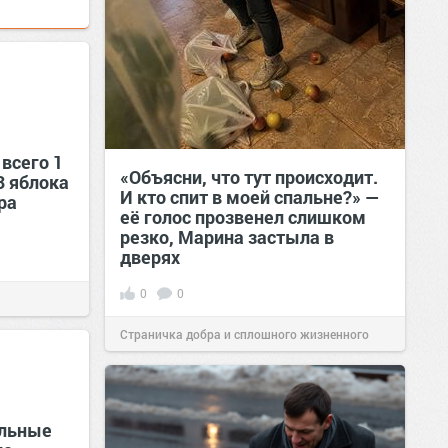
всего 1
«Объясни, что тут происходит.
3 яблока
И кто спит в моей спальне?» —
ра
её голос прозвенел слишком
резко, Марина застыла в
дверях
0
0
Страничка добра и сплошного жизненного
позитива!
11:38
Сегодня
ельные