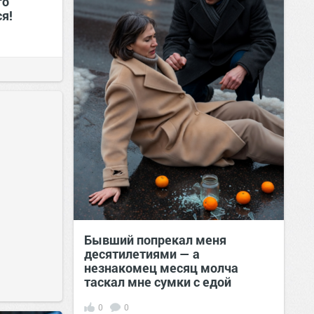
го
я!
Бывший попрекал меня
десятилетиями — а
незнакомец месяц молча
таскал мне сумки с едой
0
0