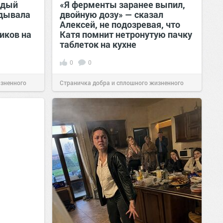
ждый
«Я ферменты заранее выпил,
вдывала
двойную дозу» — сказал
Алексей, не подозревая, что
иков на
Катя помнит нетронутую пачку
таблеток на кухне
0
0
изненного
Страничка добра и сплошного жизненного
позитива!
07:38
Сегодня