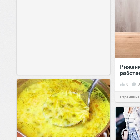
Ряженк
работа
0
0
Страничка
позитива!