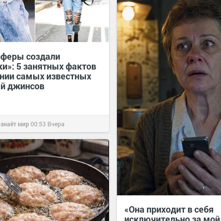
рферы создали
ки»: 5 занятных фактов
ании самых известных
й джинсов
ознаёт мир
00:53
Вчера
«Она приходит в себя
исключительно за мой