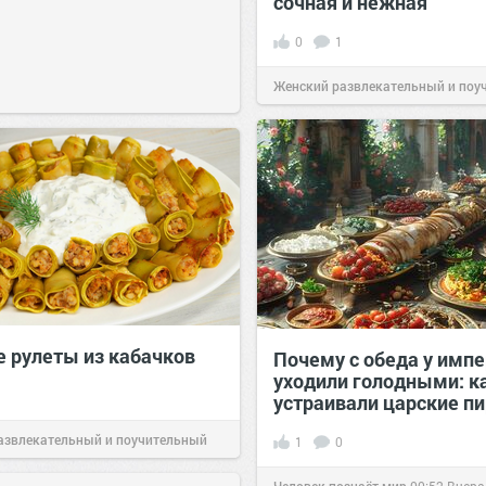
сочная и нежная
0
1
Женский развлекательный и поу
сайт.
23:40
06 авг 2026
 рулеты из кабачков
Почему с обеда у имп
уходили голодными: к
устраивали царские п
азвлекательный и поучительный
1
0
06 авг 2026