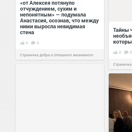
«от Алексея потянуло
отчуждением, сухим и
непонятным» — подумала
Анастасия, осознав, что между
ними выросла невидимая
Тайны 
стена
необъя
которы
0
0
0
0
Страничка добра и сплошного жизненного
Страничка
позитива!
13:38
Сегодня
позитива!