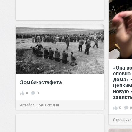
«Она в
словно 
дома» 
Зомби-эстафета
цепким
новую 
0
0
завист
Артобоз
11:40
Сегодня
0
0
Страничка
позитива!