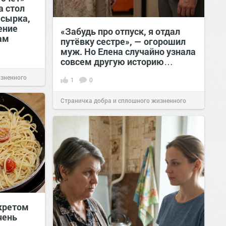
а стол
 сырка,
ение
«Забудь про отпуск, я отдал
ам
путёвку сестре», — огорошил
муж. Но Елена случайно узнала
совсем другую историю…
изненного
1
0
Страничка добра и сплошного жизненного
позитива!
00:28
Вчера
екретом
чень