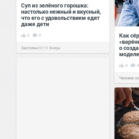
Суп из зелёного горошка:
настолько нежный и вкусный,
что его с удовольствием едят
даже дети
Как сё
0
0
«варён
о созд
Застолье
01:11
Вчера
моделе
0
0
Человек п