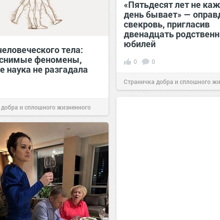
«Пятьдесят лет не ка
день бывает» — опра
свекровь, пригласив
двенадцать родственн
юбилей
человеческого тела:
снимые феномены,
0
0
е наука не разгадала
Страничка добра и сплошного ж
позитива!
09:38
Сегодня
 добра и сплошного жизненного
11:38
Сегодня