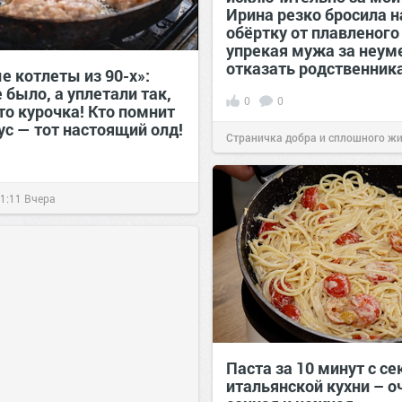
Ирина резко бросила н
обёртку от плавленого
упрекая мужа за неум
отказать родственник
е котлеты из 90-х»:
 было, а уплетали так,
0
0
то курочка! Кто помнит
ус — тот настоящий олд!
Страничка добра и сплошного ж
позитива!
00:28
Вчера
1:11
Вчера
Паста за 10 минут с с
итальянской кухни – о