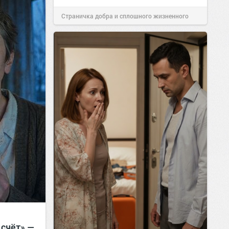
Страничка добра и сплошного жизненного
позитива!
00:28
Вчера
 счёт» —