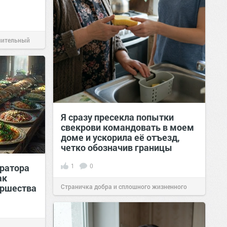
чительный
Я сразу пресекла попытки
свекрови командовать в моем
доме и ускорила её отъезд,
четко обозначив границы
ератора
1
0
ак
иршества
Страничка добра и сплошного жизненного
позитива!
00:28
Вчера