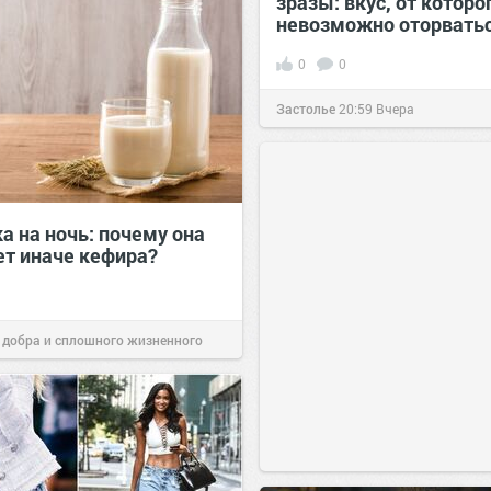
зразы: вкус, от которо
невозможно оторватьс
0
0
Застолье
20:59
Вчера
а на ночь: почему она
ет иначе кефира?
 добра и сплошного жизненного
00:28
Вчера