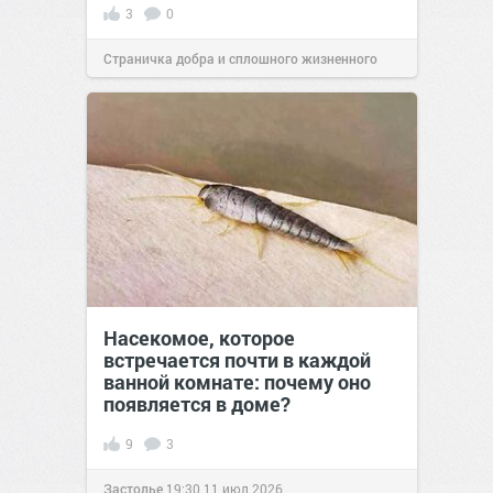
3
0
Страничка добра и сплошного жизненного
позитива!
11:38
16 июл 2026
Насекомое, которое
встречается почти в каждой
ванной комнате: почему оно
появляется в доме?
9
3
Застолье
19:30
11 июл 2026