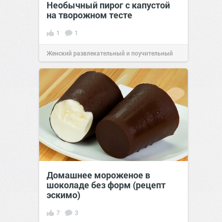
Необычный пирог с капустой
на творожном тесте
1
1
Женский развлекательный и поучительный
сайт.
17:32
26 июл 2026
Домашнее мороженое в
шоколаде без форм (рецепт
эскимо)
7
3