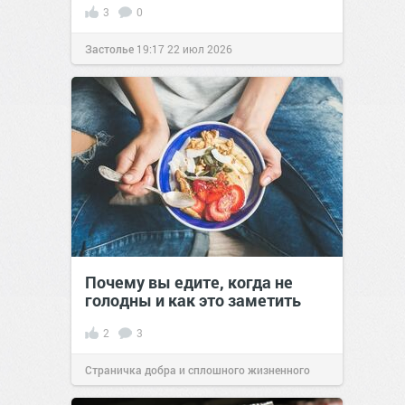
3
0
Застолье
19:17
22 июл 2026
Почему вы едите, когда не
голодны и как это заметить
2
3
Страничка добра и сплошного жизненного
позитива!
14:38
23 июл 2026