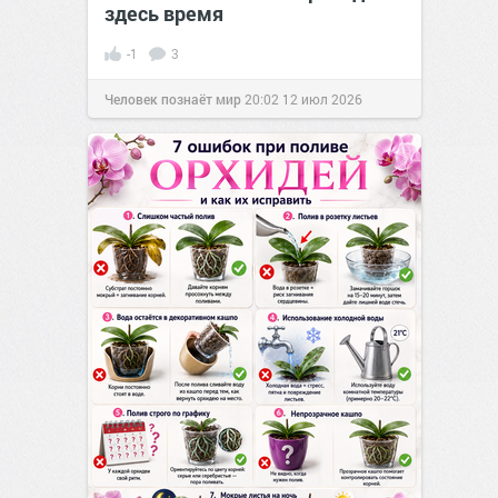
здесь время
-1
3
Человек познаёт мир
20:02
12 июл 2026