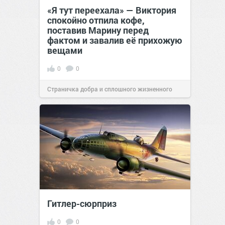
«Я тут переехала» — Виктория
спокойно отпила кофе,
поставив Марину перед
фактом и завалив её прихожую
вещами
0
0
Страничка добра и сплошного жизненного
позитива!
19:38
Сегодня
Гитлер-сюрприз
0
0